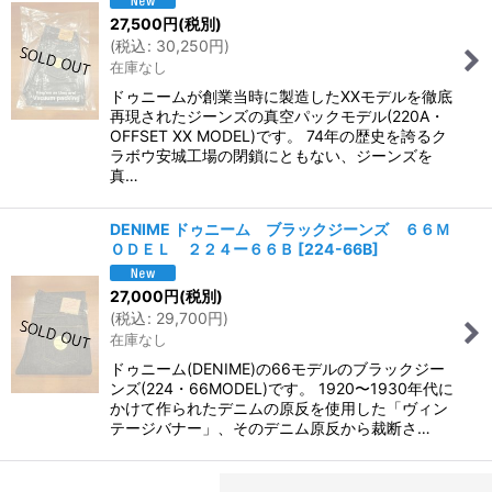
27,500
円
(税別)
(
税込
:
30,250
円
)
在庫なし
ドゥニームが創業当時に製造したXXモデルを徹底
再現されたジーンズの真空パックモデル(220A・
OFFSET XX MODEL)です。 74年の歴史を誇るク
ラボウ安城工場の閉鎖にともない、ジーンズを
真…
DENIME ドゥニーム ブラックジーンズ ６６Ｍ
ＯＤＥＬ ２２４ー６６Ｂ
[
224-66B
]
27,000
円
(税別)
(
税込
:
29,700
円
)
在庫なし
ドゥニーム(DENIME)の66モデルのブラックジー
ンズ(224・66MODEL)です。 1920〜1930年代に
かけて作られたデニムの原反を使用した「ヴィン
テージバナー」、そのデニム原反から裁断さ…