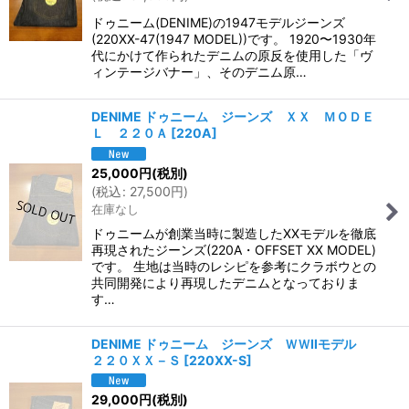
ドゥニーム(DENIME)の1947モデルジーンズ
(220XX-47(1947 MODEL))です。 1920〜1930年
代にかけて作られたデニムの原反を使用した「ヴ
ィンテージバナー」、そのデニム原…
DENIME ドゥニーム ジーンズ ＸＸ ＭＯＤＥ
Ｌ ２２０Ａ
[
220A
]
25,000
円
(税別)
(
税込
:
27,500
円
)
在庫なし
ドゥニームが創業当時に製造したXXモデルを徹底
再現されたジーンズ(220A・OFFSET XX MODEL)
です。 生地は当時のレシピを参考にクラボウとの
共同開発により再現したデニムとなっておりま
す…
DENIME ドゥニーム ジーンズ ＷＷIIモデル
２２０ＸＸ－Ｓ
[
220XX-S
]
29,000
円
(税別)