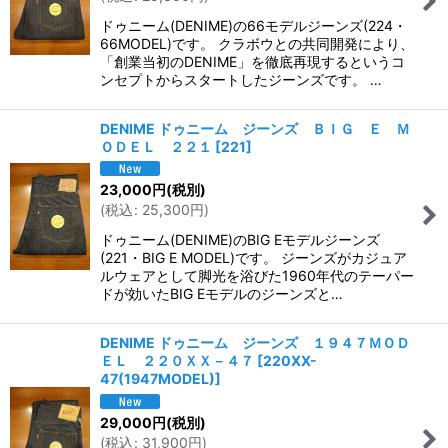
ドゥニーム(DENIME)の66モデルジーンズ(224・
66MODEL)です。 クラボウとの共同開発により、
「創業当初のDENIME」を徹底再現するというコ
ンセプトからスタートしたジーンズです。 …
DENIME ドゥニーム ジーンズ ＢＩＧ Ｅ Ｍ
ＯＤＥＬ ２２１
[
221
]
23,000
円
(税別)
(
税込
:
25,300
円
)
ドゥニーム(DENIME)のBIG Eモデルジーンズ
(221・BIG E MODEL)です。 ジーンズがカジュア
ルウェアとして脚光を浴びた1960年代のテーパー
ドが効いたBIG Eモデルのジーンズと…
DENIME ドゥニーム ジーンズ １９４７ＭＯＤ
ＥＬ ２２０ＸＸ－４７
[
220XX-
47(1947MODEL)
]
29,000
円
(税別)
(
税込
:
31,900
円
)