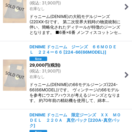
(
税込
:
31,900
円
)
在庫なし
ドゥニーム(DENIME)の大戦モデルジーンズ
(220XX-S)です。 第二次世界大戦時の物資統制に
伴い、簡略化されたディテールが特徴のジーンズ
となります。 ■6番×6番 メンフィスコットンセ…
DENIME ドゥニーム ジーンズ ６６ＭＯＤＥ
Ｌ ２２４ー６６
[
224‐66(66MODEL)
]
29,000
円
(税別)
(
税込
:
31,900
円
)
在庫なし
ドゥニーム(DENIME)の66モデルジーンズ(224-
66(66MODEL))です。 ヴィンテージの66モデル
を参考にウエアハウスが考えるジーンズとなりま
す。 約70年前の精紡機を使用して、綿本…
DENIME ドゥニーム 限定ジーンズ ＸＸ ＭＯ
ＤＥＬ ２２０Ａ 真空パック
[
220A-真空パッ
ク
]