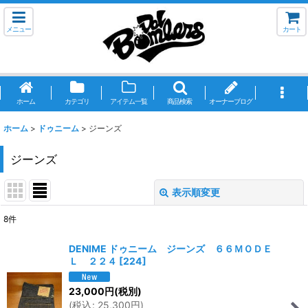
メニュー
カート
ホーム
カテゴリ
アイテム一覧
商品検索
オーナーブログ
ホーム
>
ドゥニーム
>
ジーンズ
ジーンズ
表示順変更
閉じる
8
件
表示数
:
DENIME ドゥニーム ジーンズ ６６ＭＯＤＥ
Ｌ ２２４
[
224
]
並び順
:
23,000
円
(税別)
(
税込
:
25,300
円
)
絞り込む