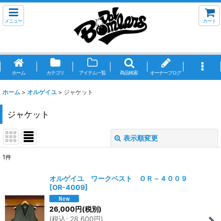
メニュー
カート
ホーム
カテゴリ
アイテム一覧
商品検索
オーナーブログ
ホーム
>
オルゲイユ
>
ジャケット
ジャケット
表示順変更
閉じる
1
件
表示数
:
オルゲイユ ワークベスト ＯＲ－４００９
[
OR-4009
]
並び順
:
26,000
円
(税別)
(
税込
:
28,600
円
)
絞り込む