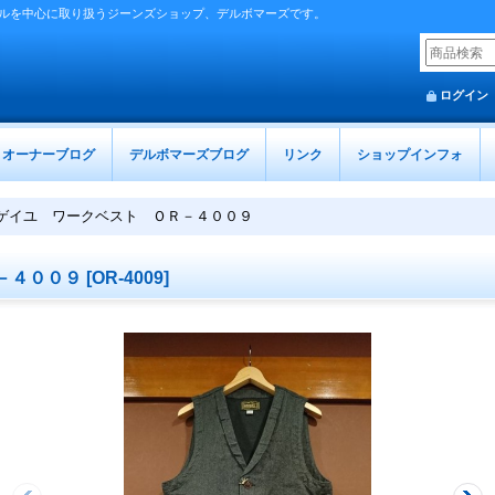
ルを中心に取り扱うジーンズショップ、デルボマーズです。
ログイン
オーナーブログ
デルボマーズブログ
リンク
ショップインフォ
ゲイユ ワークベスト ＯＲ－４００９
－４００９
[
OR-4009
]