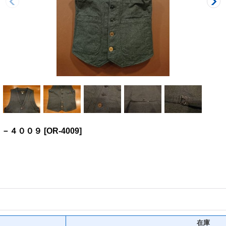
Ｒ－４００９
[
OR-4009
]
在庫