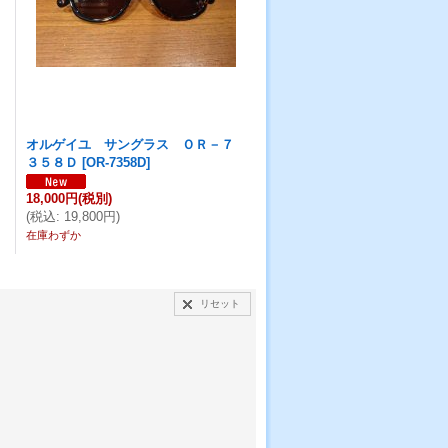
オルゲイユ サングラス ＯＲ－７
３５８Ｄ
[
OR-7358D
]
18,000円
(税別)
(
税込
:
19,800円
)
在庫わずか
リセット