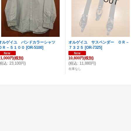
オルゲイユ バンドカラーシャツ
オルゲイユ サスペンダー ＯＲ－
ＯＲ－５１００
[
OR-5100
]
７３２５
[
OR-7325
]
21,000円
(税別)
10,800円
(税別)
税込
:
23,100円
)
(
税込
:
11,880円
)
在庫なし