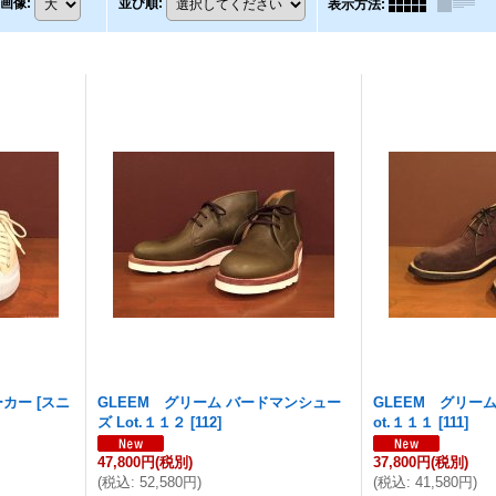
画像
:
並び順
:
表示方法
:
ーカー
[
スニ
GLEEM グリーム バードマンシュー
GLEEM グリー
ズ Lot.１１２
[
112
]
ot.１１１
[
111
]
47,800円
(税別)
37,800円
(税別)
(
税込
:
52,580円
)
(
税込
:
41,580円
)