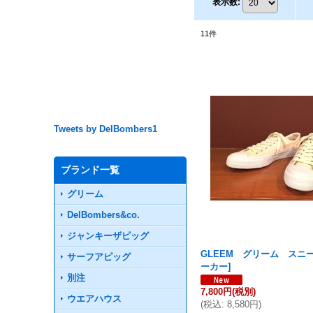
表示数
:
11
件
Tweets by DelBombers1
ブランド一覧
グリーム
DelBombers&co.
ジャンキーザピッグ
GLEEM グリーム スニ
サーフアピッグ
ーカー
]
別注
7,800円
(税別)
ウエアハウス
(
税込
:
8,580円
)