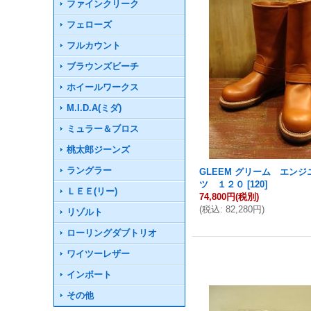
ファインクリーク
フェローズ
フルカウント
ブラウンズビーチ
ホイールワークス
M.I.D.A(ミダ)
ミュラー＆ブロス
桃太郎ジーンズ
ラングラー
GLEEM グリーム エン
ツ １２０
[
120
]
ＬＥＥ(リー)
74,800円
(税別)
(
税込
:
82,280円
)
リゾルト
ローリングダブトリオ
ワイツーレザー
インポート
その他