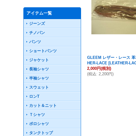
アイテム一覧
ジーンズ
チノパン
パンツ
ショートパンツ
GLEEM レザー・レース 革
ジャケット
HER-LACE
[
LEATHER-LA
2,000円
(税別)
長袖シャツ
(
税込
:
2,200円
)
半袖シャツ
スウェット
ロンT
カット＆ニット
Ｔシャツ
ポロシャツ
タンクトップ