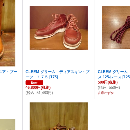
ジニア・ブー
GLEEM グリーム ディアスキン・ブ
GLEEM グリー
ーツ １７５
[
175
]
ス 125-レース
[
125
500円
(税別)
46,800円
(税別)
(
税込
:
550円
)
(
税込
:
51,480円
)
在庫わずか