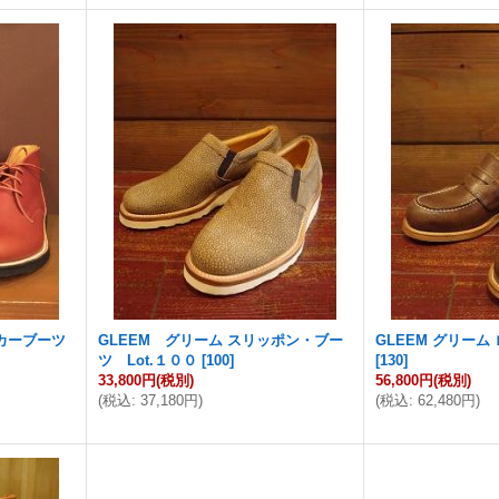
ッカーブーツ
GLEEM グリーム スリッポン・ブー
GLEEM グリーム
ツ Lot.１００
[
100
]
[
130
]
33,800円
(税別)
56,800円
(税別)
(
税込
:
37,180円
)
(
税込
:
62,480円
)