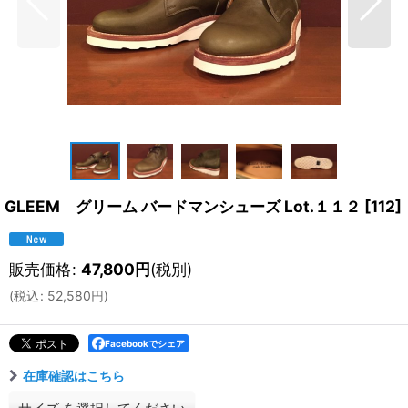
GLEEM グリーム バードマンシューズ Lot.１１２
[
112
]
販売価格
:
47,800
円
(税別)
(
税込
:
52,580
円
)
Facebookでシェア
在庫確認はこちら