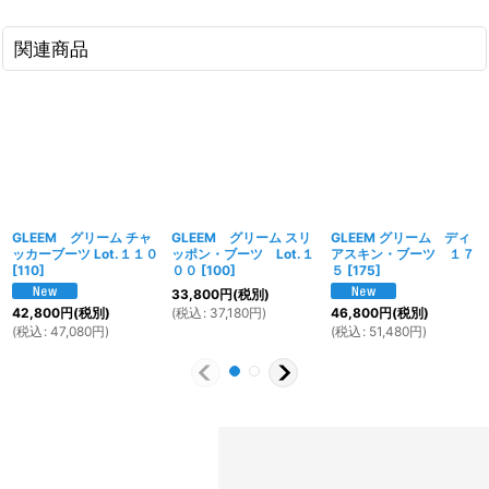
関連商品
GLEEM グリーム チャ
GLEEM グリーム スリ
GLEEM グリーム ディ
ッカーブーツ Lot.１１０
ッポン・ブーツ Lot.１
アスキン・ブーツ １７
[
110
]
００
[
100
]
５
[
175
]
33,800
円
(税別)
(
税込
:
37,180
円
)
42,800
円
(税別)
46,800
円
(税別)
(
税込
:
47,080
円
)
(
税込
:
51,480
円
)