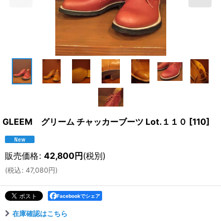
GLEEM グリーム チャッカーブーツ Lot.１１０
[
110
]
販売価格
:
42,800
円
(税別)
(
税込
:
47,080
円
)
Facebookでシェア
在庫確認はこちら