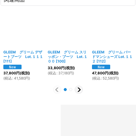
GLEEM グリーム デザ
GLEEM グリーム スリ
GLEEM グリーム バー
ートブーツ Lot.１１１
ッポン・ブーツ Lot.１
ドマンシューズ Lot.１１
[
111
]
００
[
100
]
２
[
112
]
33,800
円
(税別)
(
税込
:
37,180
円
)
37,800
円
(税別)
47,800
円
(税別)
(
税込
:
41,580
円
)
(
税込
:
52,580
円
)