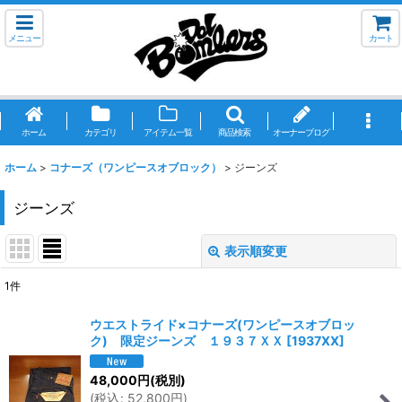
メニュー
カート
ホーム
カテゴリ
アイテム一覧
商品検索
オーナーブログ
ホーム
>
コナーズ（ワンピースオブロック）
>
ジーンズ
ジーンズ
表示順変更
閉じる
1
件
表示数
:
ウエストライド×コナーズ(ワンピースオブロッ
ク) 限定ジーンズ １９３７ＸＸ
[
1937XX
]
並び順
:
48,000
円
(税別)
(
税込
:
52,800
円
)
絞り込む