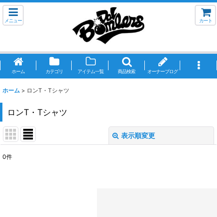
メニュー
カート
ホーム
カテゴリ
アイテム一覧
商品検索
オーナーブログ
ホーム
>
ロンT・Tシャツ
ロンT・Tシャツ
表示順変更
閉じる
0
件
表示数
:
並び順
:
絞り込む