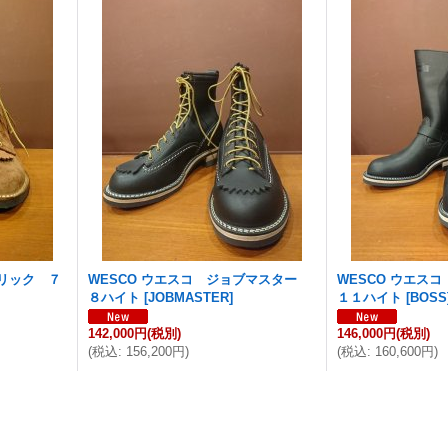
ドリック ７
WESCO ウエスコ ジョブマスター
WESCO ウエ
８ハイト
[
JOBMASTER
]
１１ハイト
[
BOSS
142,000円
(税別)
146,000円
(税別)
(
税込
:
156,200円
)
(
税込
:
160,600円
)