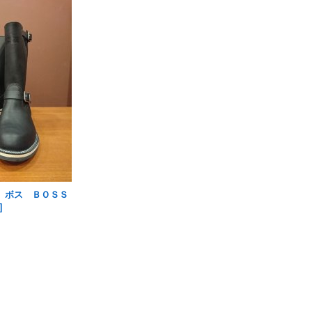
スコ ボス ＢＯＳＳ
]