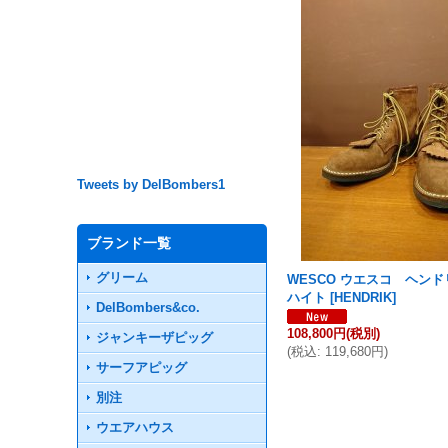
Tweets by DelBombers1
ブランド一覧
グリーム
WESCO ウエスコ ヘン
ハイト
[
HENDRIK
]
DelBombers&co.
108,800円
(税別)
ジャンキーザピッグ
(
税込
:
119,680円
)
サーフアピッグ
別注
ウエアハウス