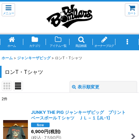
メニュー
カート
ホーム
カテゴリ
アイテム一覧
商品検索
オーナーブログ
ホーム
>
ジャンキーザピッグ
>
ロンT・Tシャツ
ロンT・Tシャツ
表示順変更
閉じる
2
件
表示数
:
JUNKY THE PIG ジャンキーザピッグ プリント
ベースボールＴシャツ ＪＬ－１
[
JL-1
]
並び順
:
6,900
円
(税別)
(
税込
:
7,590
円
)
絞り込む