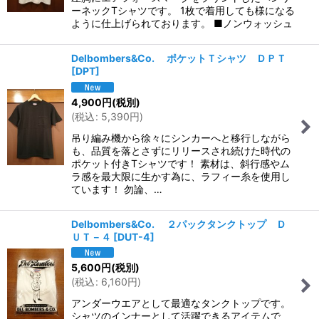
ーネックTシャツです。 1枚で着用しても様になる
ように仕上げられております。 ■ノンウォッシュ
Delbombers&Co. ポケットＴシャツ ＤＰＴ
[
DPT
]
4,900
円
(税別)
(
税込
:
5,390
円
)
吊り編み機から徐々にシンカーへと移行しながら
も、品質を落とさずにリリースされ続けた時代の
ポケット付きTシャツです！ 素材は、斜行感やム
ラ感を最大限に生かす為に、ラフィー糸を使用し
ています！ 勿論、…
Delbombers&Co. ２パックタンクトップ Ｄ
ＵＴ－４
[
DUT-4
]
5,600
円
(税別)
(
税込
:
6,160
円
)
アンダーウエアとして最適なタンクトップです。
シャツのインナーとして活躍できるアイテムで