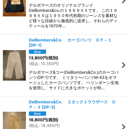
デルボマーズのオリジナルブランド
DelBombers&co.の１９６９ＸＸです。 この１９
６９ＸＸは１９５０年代初期のジーンズを素材な
ど様々な目線から徹底的に追求し、それらのディ
ティールを1970年…
DelBombers&Co. カーゴパンツ ＤＰ－１
[
DP-1
]
13,800
円
(税別)
(
税込
:
15,180
円
)
デルボマーズ&コー(DelBombers&Co.)のカーゴパ
ンツ(DP-1)です。 ミリタリーパンツM-43をオマ
ージュしたカーゴパンツです。 ヘリンボーン生地
を使用し、サイドに大きなポケットが特…
DelBombers&Co. ２タックトラウザース Ｄ
Ｐ－３
[
DP-3
]
16,800
円
(税別)
(
税込
:
18,480
円
)