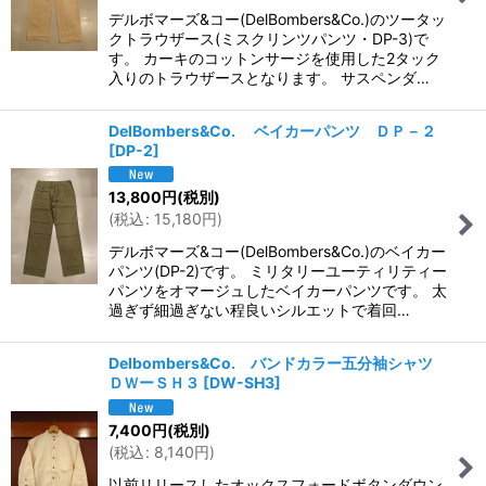
デルボマーズ&コー(DelBombers&Co.)のツータッ
クトラウザース(ミスクリンツパンツ・DP-3)で
す。 カーキのコットンサージを使用した2タック
入りのトラウザースとなります。 サスペンダ…
DelBombers&Co. ベイカーパンツ ＤＰ－２
[
DP-2
]
13,800
円
(税別)
(
税込
:
15,180
円
)
デルボマーズ&コー(DelBombers&Co.)のベイカー
パンツ(DP-2)です。 ミリタリーユーティリティー
パンツをオマージュしたベイカーパンツです。 太
過ぎず細過ぎない程良いシルエットで着回…
Delbombers&Co. バンドカラー五分袖シャツ
ＤＷーＳＨ３
[
DW-SH3
]
7,400
円
(税別)
(
税込
:
8,140
円
)
以前リリースしたオックスフォードボタンダウン