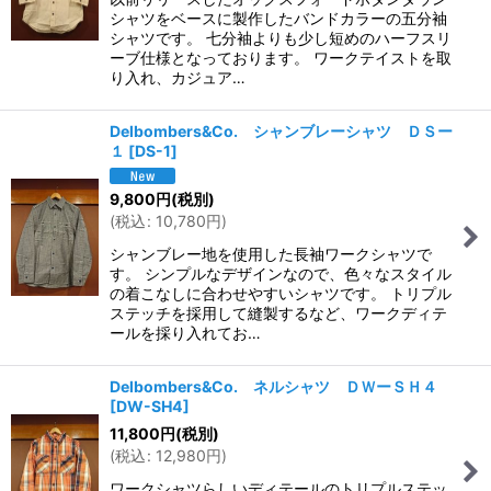
シャツをベースに製作したバンドカラーの五分袖
シャツです。 七分袖よりも少し短めのハーフスリ
ーブ仕様となっております。 ワークテイストを取
り入れ、カジュア…
Delbombers&Co. シャンブレーシャツ ＤＳー
１
[
DS-1
]
9,800
円
(税別)
(
税込
:
10,780
円
)
シャンブレー地を使用した長袖ワークシャツで
す。 シンプルなデザインなので、色々なスタイル
の着こなしに合わせやすいシャツです。 トリプル
ステッチを採用して縫製するなど、ワークディテ
ールを採り入れてお…
Delbombers&Co. ネルシャツ ＤＷーＳＨ４
[
DW-SH4
]
11,800
円
(税別)
(
税込
:
12,980
円
)
ワークシャツらしいディテールのトリプルステッ