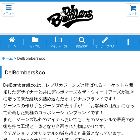
メニュー
カート
ホーム
カテゴリ
アイテム一覧
商品検索
オーナーブログ
ホーム
>
DelBombers&co.
DelBombers&co.
DelBombers&co.は、レプリカジーンズと呼ばれるマーケットを開
拓したデザイナーと共にデルボマーズ＆ザ・ウィーリアーズが長き
に培って来た経験を詰め込んだオリジナルブランドです！
ジーンズの作り手とジーンズの売り手が、「お客様の目線」になっ
て企画した究極のコラボレーションブランドです！
また、ジーンズ以外のアイテムおいても、そのジャンルで最高の技
術を持つ工場と一体となり企画された物ばかりです。
全てがショップオリジナルの域を超えた品質となっています。
是非、本物のクオリティーを体感して下さい。