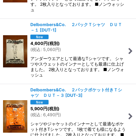
す。 2枚入りとなっております。 ■ノンウォッシ
ュ
Delbombers&Co. ２パックＴシャツ ＤＵＴ
－１
[
DUT-1
]
4,600
円
(税別)
(
税込
:
5,060
円
)
アンダーウエアとして最適なTシャツです。 シャ
ツやスウェットのインナーとしても最適に仕上げ
ました。 2枚入りとなっております。 ■ノンウォ
ッシュ
Delbombers&Co. ２パックポケット付きＴシ
ャツ ＤＵＴ－３
[
DUT-3
]
5,900
円
(税別)
(
税込
:
6,490
円
)
シャツやジャケットのインナーとして最適なポケ
ット付きTシャツです。 1枚で着ても様になるよう
に仕上げました。 2枚入りとなっております。 ■