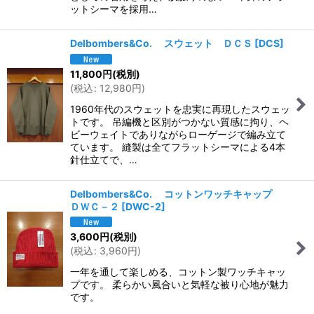
ットシーマを採用…
Delbombers&Co. スウェット ＤＣＳ
[
DCS
]
11,800
円
(税別)
(
税込
:
12,980
円
)
1960年代のスウェットを忠実に再現したスウェッ
トです。 吊編機と区別がつかない質感に拘り、ヘ
ビーウェイトでありながらローゲージで編み立て
ています。 縫製は全てフラットシーマによる4本
針仕立てで、…
Delbombers&Co. コットンワッチキャップ
ＤＷＣ－２
[
DWC-2
]
3,600
円
(税別)
(
税込
:
3,960
円
)
一年を通して楽しめる、コットン製ワッチキャッ
プです。 柔らかい風合いと気軽な被り心地が魅力
です。