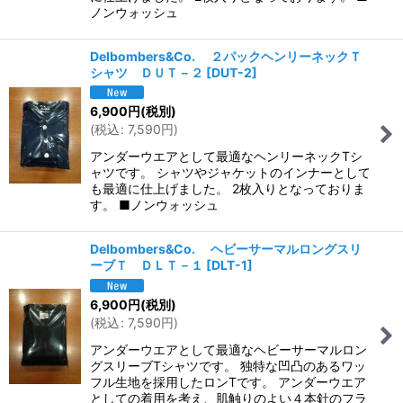
ノンウォッシュ
Delbombers&Co. ２パックヘンリーネックＴ
シャツ ＤＵＴ－２
[
DUT-2
]
6,900
円
(税別)
(
税込
:
7,590
円
)
アンダーウエアとして最適なヘンリーネックTシ
ャツです。 シャツやジャケットのインナーとして
も最適に仕上げました。 2枚入りとなっておりま
す。 ■ノンウォッシュ
Delbombers&Co. ヘビーサーマルロングスリ
ーブＴ ＤＬＴ－１
[
DLT-1
]
6,900
円
(税別)
(
税込
:
7,590
円
)
アンダーウエアとして最適なヘビーサーマルロン
グスリーブTシャツです。 独特な凹凸のあるワッ
フル生地を採用したロンTです。 アンダーウエア
としての着用を考え、肌触りのよい４本針のフラ