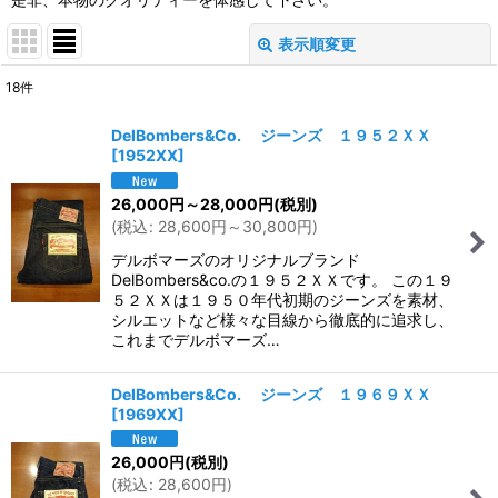
表示順変更
閉じる
18
件
サブカテゴリ
:
DelBombers&Co. ジーンズ １９５２ＸＸ
[
1952XX
]
表示数
:
26,000
円
～28,000
円
(税別)
(
税込
:
28,600
円
～30,800
円
)
並び順
:
デルボマーズのオリジナルブランド
DelBombers&co.の１９５２ＸＸです。 この１９
絞り込む
５２ＸＸは１９５０年代初期のジーンズを素材、
シルエットなど様々な目線から徹底的に追求し、
これまでデルボマーズ…
DelBombers&Co. ジーンズ １９６９ＸＸ
[
1969XX
]
26,000
円
(税別)
(
税込
:
28,600
円
)