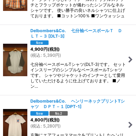
チとフラップポケットが備わったシンプルなネル
シャツです。 使い勝手の良いネルシャツに仕上げ
ております。 ■コットン100％ ■ワンウォッシュ
Delbombers&Co. 七分袖ベースボールＴ Ｄ
ＬＴ－３
[
DLT-3
]
4,900
円
(税別)
(
税込
:
5,390
円
)
七分袖ベースボールTシャツ(DLT-3)です。 セット
インスリーブのシンプルなベースボールTシャツ
です。 シャツやジャケットのインナーとして愛用
していただけるように仕上げております。 ■ノ
ン…
Delbombers&Co. ヘンリーネックプリントTシ
ャツ ＤＰＴ－１
[
DPT-1
]
4,800
円
(税別)
(
税込
:
5,280
円
)
左胸にエアフォースマークをプリントしたヘンリ