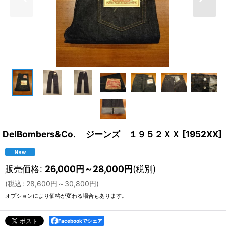
DelBombers&Co. ジーンズ １９５２ＸＸ
[
1952XX
]
販売価格
:
26,000
円
～28,000
円
(税別)
(
税込
:
28,600
円
～30,800
円
)
オプションにより価格が変わる場合もあります。
Facebookでシェア