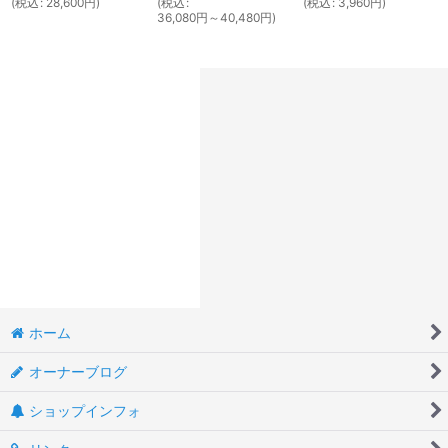
(
税込
:
28,600
円
)
(
税込
:
(
税込
:
3,960
円
)
36,080
円
～40,480
円
)
ホーム
オーナーブログ
ショップインフォ