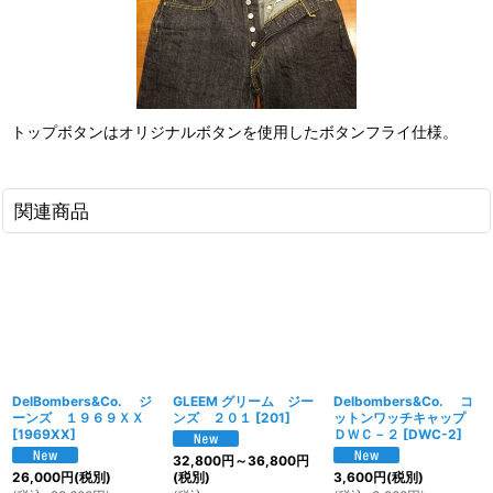
トップボタンはオリジナルボタンを使用したボタンフライ仕様。
関連商品
DelBombers&Co. ジ
GLEEM グリーム ジー
Delbombers&Co. コ
ーンズ １９６９ＸＸ
ンズ ２０１
[
201
]
ットンワッチキャップ
[
1969XX
]
ＤＷＣ－２
[
DWC-2
]
32,800
円
～36,800
円
26,000
円
(税別)
(税別)
3,600
円
(税別)