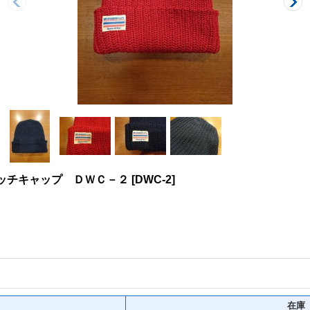
トンワッチキャップ ＤＷＣ－２
[
DWC-2
]
在庫