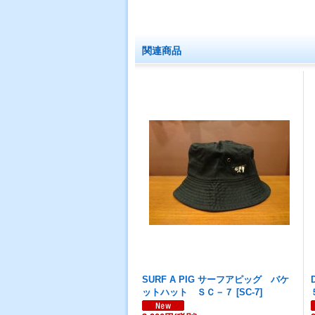
関連商品
SURF A PIG サーフアピッグ バケ
ットハット ＳＣ－７
[
SC-7
]