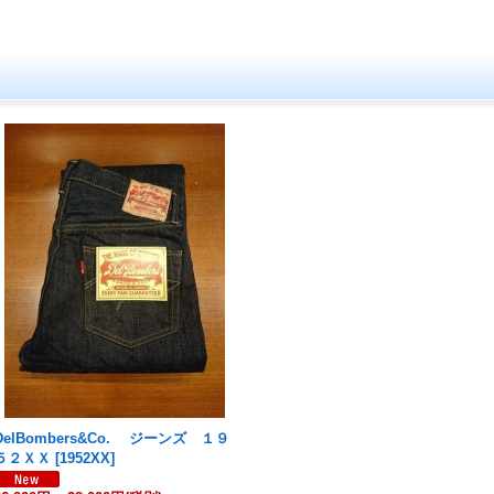
DelBombers&Co. ジーンズ １９
５２ＸＸ
[
1952XX
]