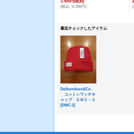
3,900円
(税別)
(
税込
:
4,290円
)
(
最近チェックしたアイテム
Delbombers&Co.
コットンワッチキ
ャップ ＤＷＣ－２
[
DWC-2
]