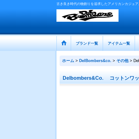
古き良き時代の物創りを追求したアメリカンカジュア
ブランド一覧
アイテム一覧
ホーム
>
DelBombers&co.
>
その他
>
D
Delbombers&Co. コット