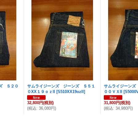
ズ Ｓ２０
サムライジーンズ ジーンズ Ｓ５１
サムライジーンズ
０XX１９ｏｚII
[
S510XX19ozII
]
００ＶＸII
[
S5000V
32,800円
(税別)
31,800円
(税別)
(
税込
:
36,080円
)
(
税込
:
34,980円
)