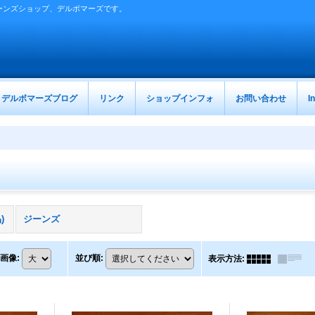
ーンズショップ、デルボマーズです。
デルボマーズブログ
リンク
ショップインフォ
お問い合わせ
I
)
ジーンズ
画像
:
並び順
:
表示方法
: