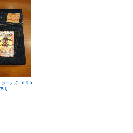
 ジーンズ Ｓ５０
XII
]