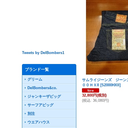
Tweets by DelBombers1
ブランド一覧
グリーム
サムライジーンズ ジーン
００ＨＸII
[
S2000HXII
]
DelBombers&co.
32,800円
(税別)
ジャンキーザピッグ
(
税込
:
36,080円
)
サーフアピッグ
別注
ウエアハウス