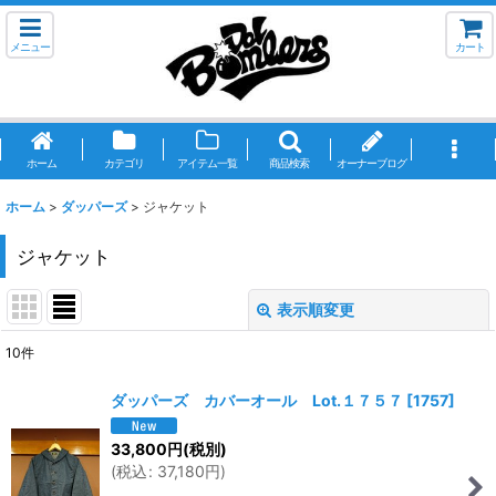
メニュー
カート
ホーム
カテゴリ
アイテム一覧
商品検索
オーナーブログ
ホーム
>
ダッパーズ
>
ジャケット
ジャケット
表示順変更
閉じる
10
件
表示数
:
ダッパーズ カバーオール Lot.１７５７
[
1757
]
並び順
:
33,800
円
(税別)
(
税込
:
37,180
円
)
絞り込む