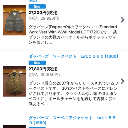
IND
]
27,200
円
(税別)
(
税込
:
29,920
円
)
ダッパーズ(Dappers's)のワークベスト(Standard
Work Vest With WWII Model LOT1729)です。 某
ブランドの大戦カバーオールからポケットデザイ
ンを落とし…
ダッパーズ ワークベスト Lot.１３６０
[
1360
]
27,800
円
(税別)
(
税込
:
30,580
円
)
ブランド設立の2007年からリリースされているワ
ークベストです。 30'sのベストをベースにアレン
ジされております。 クラシカルな印象の６ボタン
ベストに、ボールチェーンを配置して古臭く雰囲
気あるベ…
ダッパーズ スーベニアジャケット Lot.１５８
９
[
1589
]