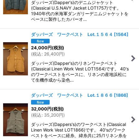
ダッパーズ(Dapper's)のデニムジャケット
(Classical U.S.NAVY Jacket LOT1757)です。
1940年代の米海軍ダンガリーデニムジャケットを
ベースに製作したカバーオ…
ダッパーズ ワークベスト Lot.１５６４
[
1564
]
24,000
円
(税別)
(
税込
:
26,400
円
)
ダッパーズ(Dapper's)のリネンワークベスト
(Classical Linen Work Vest LOT1564)です。 40's
のワークベストをベースに、リネンの産地浜松に
て生機作成から染色…
ダッパーズ ワークベスト Lot.１８６６
[
1866
]
32,000
円
(税別)
(
税込
:
35,200
円
)
ダッパーズ(Dappers's)のワークベスト(Classical
Linen Work Vest LOT1866)です。 40'sのワーク
ベストをベースに経糸、緯糸共に25/1リネン糸を