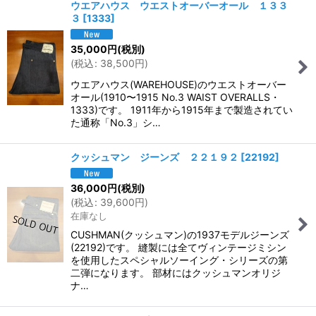
ウエアハウス ウエストオーバーオール １３３
３
[
1333
]
35,000
円
(税別)
(
税込
:
38,500
円
)
ウエアハウス(WAREHOUSE)のウエストオーバー
オール(1910〜1915 No.3 WAIST OVERALLS・
1333)です。 1911年から1915年まで製造されてい
た通称「No.3」シ…
クッシュマン ジーンズ ２２１９２
[
22192
]
36,000
円
(税別)
(
税込
:
39,600
円
)
在庫なし
CUSHMAN(クッシュマン)の1937モデルジーンズ
(22192)です。 縫製には全てヴィンテージミシン
を使用したスペシャルソーイング・シリーズの第
二弾になります。 部材にはクッシュマンオリジ
ナ…