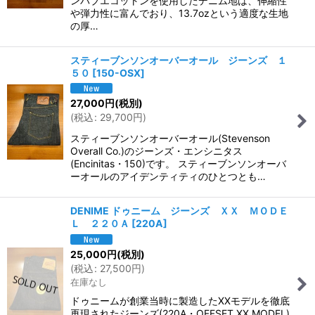
ンバブエコットンを使用したデニム地は、伸縮性
や弾力性に富んでおり、13.7ozという適度な生地
の厚…
スティーブンソンオーバーオール ジーンズ １
５０
[
150-OSX
]
27,000
円
(税別)
(
税込
:
29,700
円
)
スティーブンソンオーバーオール(Stevenson
Overall Co.)のジーンズ・エンシニタス
(Encinitas・150)です。 スティーブンソンオーバ
ーオールのアイデンティティのひとつとも…
DENIME ドゥニーム ジーンズ ＸＸ ＭＯＤＥ
Ｌ ２２０Ａ
[
220A
]
25,000
円
(税別)
(
税込
:
27,500
円
)
在庫なし
ドゥニームが創業当時に製造したXXモデルを徹底
再現されたジーンズ(220A・OFFSET XX MODEL)