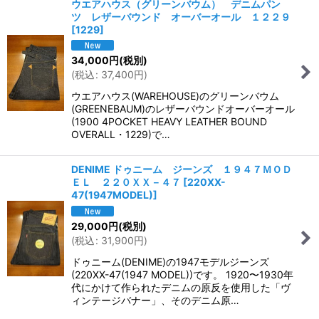
ウエアハウス（グリーンバウム） デニムパン
ツ レザーバウンド オーバーオール １２２９
[
1229
]
34,000
円
(税別)
(
税込
:
37,400
円
)
ウエアハウス(WAREHOUSE)のグリーンバウム
(GREENEBAUM)のレザーバウンドオーバーオール
(1900 4POCKET HEAVY LEATHER BOUND
OVERALL・1229)で…
DENIME ドゥニーム ジーンズ １９４７ＭＯＤ
ＥＬ ２２０ＸＸ－４７
[
220XX-
47(1947MODEL)
]
29,000
円
(税別)
(
税込
:
31,900
円
)
ドゥニーム(DENIME)の1947モデルジーンズ
(220XX-47(1947 MODEL))です。 1920〜1930年
代にかけて作られたデニムの原反を使用した「ヴ
ィンテージバナー」、そのデニム原…