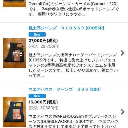
Overall Co.)のジーンズ・カーメル(Carmel・220)
です。 2本針巻き縫い仕様の5ポケットジーンズで
す。 腰周りやワタリにややゆ…
桃太郎ジーンズ ０１０５ＳＰ
[
0105SP
]
27,000
円
(税別)
(
税込
:
29,700
円
)
桃太郎ジーンズの出陣ナローテーパードジーンズ
(0105SP)です。 特濃に染め上げたジンバブエコ
ットンの6番手超高密度15.7オンスデニムを使用
したジーンズです。 股上がやや浅めで、裾に向か
って強…
ウエアハウス ジーンズ ３３０
[
330
]
15,800
円
(税別)
(
税込
:
17,380
円
)
ウエアハウス(WAREHOUSE)のダブルワークスジ
ーンズ(DUBBLEWORKS・330)です。 ウエアハウ
スの技術を使用して細部にまで拘って仕上げたジ