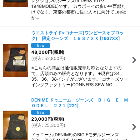
レクションのジーンズ(RIDERS 101-Z
1948MODEL)です。 カウボーイの多い中西部だ
けでなく、東部の都市に住む人々に向けてLee社
が…
ウエストライド×コナーズ(ワンピースオブロッ
ク) 限定ジーンズ １９３７ＸＸ
[
1937XX
]
48,000
円
(税別)
(
税込
:
52,800
円
)
※こちらの商品は通信販売非対称となりますの
で、店頭のみの販売となります。 ※現在は34、
35、36、38インチがございます。 コナーズソー
イングファクトリー(CONNERS SEWING …
DENIME ドゥニーム ジーンズ ＢＩＧ Ｅ Ｍ
ＯＤＥＬ ２２１
[
221
]
23,000
円
(税別)
(
税込
:
25,300
円
)
ドゥニーム(DENIME)のBIG Eモデルジーンズ