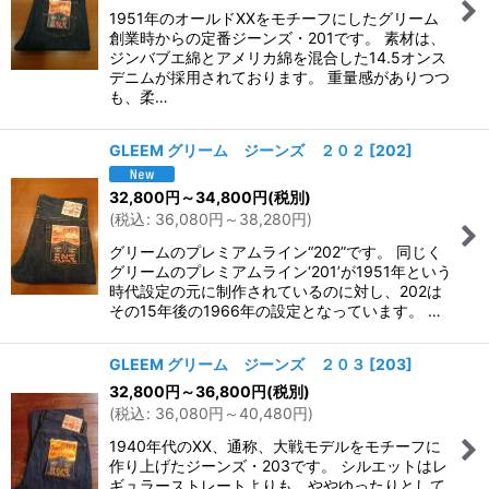
1951年のオールドXXをモチーフにしたグリーム
創業時からの定番ジーンズ・201です。 素材は、
ジンバブエ綿とアメリカ綿を混合した14.5オンス
デニムが採用されております。 重量感がありつつ
も、柔…
GLEEM グリーム ジーンズ ２０２
[
202
]
32,800
円
～34,800
円
(税別)
(
税込
:
36,080
円
～38,280
円
)
グリームのプレミアムライン“202”です。 同じく
グリームのプレミアムライン‘201’が1951年という
時代設定の元に制作されているのに対し、202は
その15年後の1966年の設定となっています。 …
GLEEM グリーム ジーンズ ２０３
[
203
]
32,800
円
～36,800
円
(税別)
(
税込
:
36,080
円
～40,480
円
)
1940年代のXX、通称、大戦モデルをモチーフに
作り上げたジーンズ・203です。 シルエットはレ
ギュラーストレートよりも、ややゆったりとして