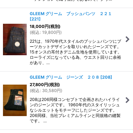
GLEEM グリーム ブッシュパンツ ２２１
[
221
]
18,000
円
(税別)
(
税込
:
19,800
円
)
221は、1970年代スタイルのブッシュパンツにブ
ーツカットデザインを取りいれたジーンズです。
15オンスの耳付きデニム生地を使用しています。
ローライズになっている為、ウエスト回りに余裕
があり、…
GLEEM グリーム ジーンズ ２０８
[
208
]
27,800
円
(税別)
(
税込
:
30,580
円
)
208は206同様コンセプトで企画されたハイライ
ンのジーンズです。 1960年代のスタイリッシュ
なシルエットをモチーフにしたジーンズです。
206同様、当社プレミアムラインと同規格の縫製
です。 …