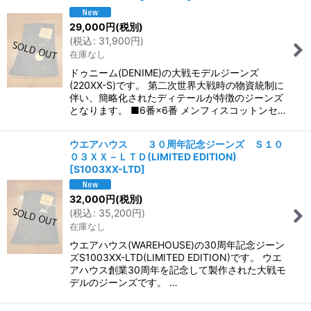
29,000
円
(税別)
(
税込
:
31,900
円
)
在庫なし
ドゥニーム(DENIME)の大戦モデルジーンズ
(220XX-S)です。 第二次世界大戦時の物資統制に
伴い、簡略化されたディテールが特徴のジーンズ
となります。 ■6番×6番 メンフィスコットンセ…
ウエアハウス ３０周年記念ジーンズ Ｓ１０
０３ＸＸ－ＬＴＤ(LIMITED EDITION)
[
S1003XX-LTD
]
32,000
円
(税別)
(
税込
:
35,200
円
)
在庫なし
ウエアハウス(WAREHOUSE)の30周年記念ジーン
ズS1003XX-LTD(LIMITED EDITION)です。 ウエ
アハウス創業30周年を記念して製作された大戦モ
デルのジーンズです。 …