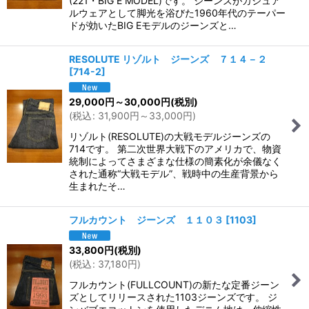
(221・BIG E MODEL)です。 ジーンズがカジュア
ルウェアとして脚光を浴びた1960年代のテーパー
ドが効いたBIG Eモデルのジーンズと…
RESOLUTE リゾルト ジーンズ ７１４－２
[
714-2
]
29,000
円
～30,000
円
(税別)
(
税込
:
31,900
円
～33,000
円
)
リゾルト(RESOLUTE)の大戦モデルジーンズの
714です。 第二次世界大戦下のアメリカで、物資
統制によってさまざまな仕様の簡素化が余儀なく
された通称“大戦モデル”、戦時中の生産背景から
生まれたそ…
フルカウント ジーンズ １１０３
[
1103
]
33,800
円
(税別)
(
税込
:
37,180
円
)
フルカウント(FULLCOUNT)の新たな定番ジーン
ズとしてリリースされた1103ジーンズです。 ジ