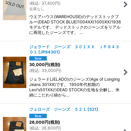
(
税込
:
37,400
円
)
在庫なし
ウエアハウス(WAREHOUSE)のデッドストックブ
ルー(DEAD STOCK BLUE)1004XX(1000XX)1936
モデルです。 デッドストックのジーンズをリアル
に再現したジーンズです。 …
ジェラード ジーンズ ３０１ＸＸ ＪＰ９４３
０１
[
JP94301
]
30,000
円
(税別)
(
税込
:
33,000
円
)
ジェラード(JELADO)のジーンズ(Age of Longing
Jeans 301XX)です。 1950年代初期の
Levi's501XXのDEAD STOCKの生地を分解し、米
綿にこだわり綿から…
フェローズ ジーンズ ５２１
[
521
]
26,000
円
(税別)
(
税込
:
28,600
円
)