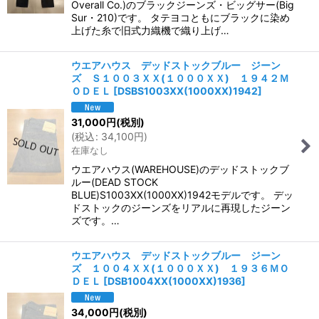
Overall Co.)のブラックジーンズ・ビッグサー(Big
Sur・210)です。 タテヨコともにブラックに染め
上げた糸で旧式力織機で織り上げ…
ウエアハウス デッドストックブルー ジーン
ズ Ｓ１００３ＸＸ(１０００ＸＸ) １９４２Ｍ
ＯＤＥＬ
[
DSBS1003XX(1000XX)1942
]
31,000
円
(税別)
(
税込
:
34,100
円
)
在庫なし
ウエアハウス(WAREHOUSE)のデッドストックブ
ルー(DEAD STOCK
BLUE)S1003XX(1000XX)1942モデルです。 デッ
ドストックのジーンズをリアルに再現したジーン
ズです。…
ウエアハウス デッドストックブルー ジーン
ズ １００４ＸＸ(１０００ＸＸ) １９３６ＭＯ
ＤＥＬ
[
DSB1004XX(1000XX)1936
]
34,000
円
(税別)