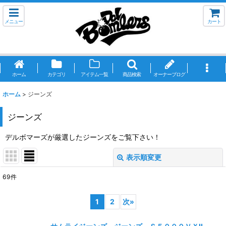
メニュー
カート
ホーム
カテゴリ
アイテム一覧
商品検索
オーナーブログ
ホーム
>
ジーンズ
ジーンズ
デルボマーズが厳選したジーンズをご覧下さい！
表示順変更
閉じる
69
件
表示数
:
1
2
次
»
並び順
: