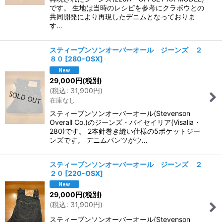
です。 生地は当時のレシピを参考にクラボウとの
共同開発により再現したデニムとなっておりま
す…
スティーブンソンオーバーオール ジーンズ ２
８０
[
280-OSX
]
29,000
円
(税別)
(
税込
:
31,900
円
)
在庫なし
スティーブンソンオーバーオール(Stevenson
Overall Co.)のジーンズ・バイセイリア(Visalia・
280)です。 2本針巻き縫い仕様の5ポケットジー
ンズです。 デニムパンツがウ…
スティーブンソンオーバーオール ジーンズ ２
２０
[
220-OSX
]
29,000
円
(税別)
(
税込
:
31,900
円
)
スティーブンソンオーバーオール(Stevenson