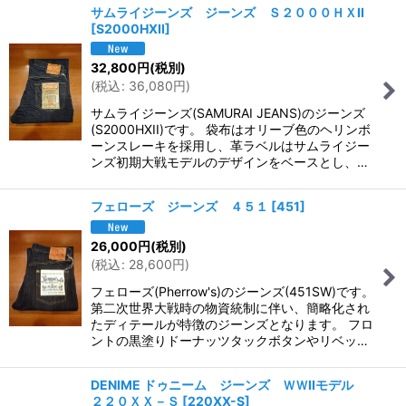
サムライジーンズ ジーンズ Ｓ２０００ＨＸII
[
S2000HXII
]
32,800
円
(税別)
(
税込
:
36,080
円
)
サムライジーンズ(SAMURAI JEANS)のジーンズ
(S2000HXII)です。 袋布はオリーブ色のヘリンボ
ーンスレーキを採用し、革ラベルはサムライジー
ンズ初期大戦モデルのデザインをベースとし、…
フェローズ ジーンズ ４５１
[
451
]
26,000
円
(税別)
(
税込
:
28,600
円
)
フェローズ(Pherrow's)のジーンズ(451SW)です。
第二次世界大戦時の物資統制に伴い、簡略化され
たディテールが特徴のジーンズとなります。 フロ
ントの黒塗りドーナッツタックボタンやリベッ…
DENIME ドゥニーム ジーンズ ＷＷIIモデル
２２０ＸＸ－Ｓ
[
220XX-S
]