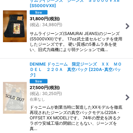
サムライジーンズ ジーンズ Ｓ５０００ＶＸII
[
S5000VXII
]
絞り込む
31,800
円
(税別)
(
税込
:
34,980
円
)
サムライジーンズ(SAMURAI JEANS)のジーンズ
(S5000VXII)です。 17oz武士道セルビッチを使用
したジーンズです。 硬い質感の5番ムラ糸を使
い、旧式力織機により弱テンションで織…
DENIME ドゥニーム 限定ジーンズ ＸＸ ＭＯ
ＤＥＬ ２２０Ａ 真空パック
[
220A-真空パッ
ク
]
27,500
円
(税別)
(
税込
:
30,250
円
)
在庫なし
ドゥニームが創業当時に製造したXXモデルを徹底
再現されたジーンズの真空パックモデル(220A・
OFFSET XX MODEL)です。 74年の歴史を誇るク
ラボウ安城工場の閉鎖にともない、ジーンズを
真…