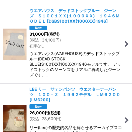
ウエアハウス デッドストックブルー ジーン
ズ Ｓ１００１ＸＸ(１０００ＸＸ) １９４６Ｍ
ＯＤＥＬ
[
DSBS1001XX(1000XX)1946
]
31,000
円
(税別)
(
税込
:
34,100
円
)
在庫なし
ウエアハウス(WAREHOUSE)のデッドストックブ
ルー(DEAD STOCK
BLUE)S1001XX(1000XX)1946モデルです。 デッ
ドストックのジーンズをリアルに再現したジーン
ズです。…
LEE リー サテンパンツ ウエスターナーパン
ツ １００－Ｚ １９６２モデル ＬＭ６２００
[
LM6200
]
26,000
円
(税別)
(
税込
:
28,600
円
)
リー(Lee)の歴史的名品を蘇らせるアーカイブスコ