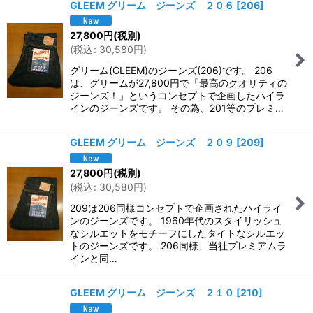
GLEEM グリーム ジーンズ ２０６
[
206
]
27,800
円
(税別)
(
税込
:
30,580
円
)
グリーム(GLEEM)のジーンズ(206)です。 206
は、グリームが27,800円で「最高のクオリティの
ジーンズ！」というコンセプトで企画したハイラ
インのジーンズです。 その為、201等のプレミ…
GLEEM グリーム ジーンズ ２０９
[
209
]
27,800
円
(税別)
(
税込
:
30,580
円
)
209は206同様コンセプトで企画されたハイライ
ンのジーンズです。 1960年代のスタイリッシュ
なシルエットをモチーフにしたタイトなシルエッ
トのジーンズです。 206同様、当社プレミアムラ
インと同…
GLEEM グリーム ジーンズ ２１０
[
210
]