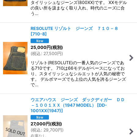
タイリッシュなジーンズ(800XX)です。 XXモデル
の良い所を汲まなく取り入れ、時代のニーズに合
う…
RESOLUTE リゾルト ジーンズ ７１０－８
[
710-8
]
25,000
円
(税別)
(
税込
:
27,500
円
)
リゾルト(RESOLUTE)の一番人気のジーンズであ
る710です。 710は66モデルがベースになってお
り、スタイリッシュなシルエットが人気の秘密で
す。 デルボマーズでも上位の人気を誇るジーンズ
で…
ウエアハウス ジーンズ ダックディガー ＤＤ
－１００１ＸＸ（1947 MODEL）
[
DD-
1001XX(1947)
]
27,000
円
(税別)
(
税込
:
29,700
円
)
在庫なし