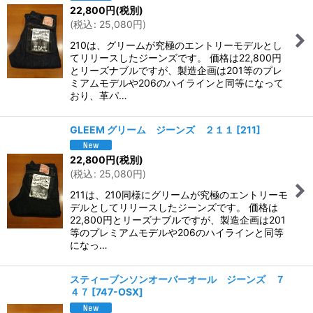
22,800
円
(税別)
(
税込
:
25,080
円
)
210は、グリームが究極のエントリーモデルとし
てリリースしたジーンズです。 価格は22,800円
とリーズナブルですが、製造企画は201等のプレ
ミアムモデルや206のハイラインと同等になって
おり、革パ…
GLEEM グリーム ジーンズ ２１１
[
211
]
22,800
円
(税別)
(
税込
:
25,080
円
)
211は、210同様にグリームが究極のエントリーモ
デルとしてリリースしたジーンズです。 価格は
22,800円とリーズナブルですが、製造企画は201
等のプレミアムモデルや206のハイラインと同等
になっ…
スティーブンソンオーバーオール ジーンズ ７
４７
[
747-OSX
]