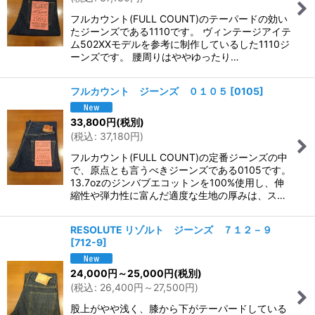
フルカウント(FULL COUNT)のテーパードの効い
たジーンズである1110です。 ヴィンテージアイテ
ム502XXモデルを参考に制作しているした1110ジ
ーンズです。 腰周りはややゆったり…
フルカウント ジーンズ ０１０５
[
0105
]
33,800
円
(税別)
(
税込
:
37,180
円
)
フルカウント(FULL COUNT)の定番ジーンズの中
で、原点とも言うべきジーンズである0105です。
13.7ozのジンバブエコットンを100%使用し、伸
縮性や弾力性に富んだ適度な生地の厚みは、ス…
RESOLUTE リゾルト ジーンズ ７１２－９
[
712-9
]
24,000
円
～25,000
円
(税別)
(
税込
:
26,400
円
～27,500
円
)
股上がやや浅く、膝から下がテーパードしている