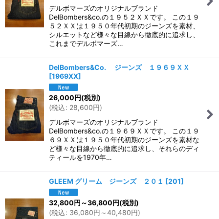
デルボマーズのオリジナルブランド
DelBombers&co.の１９５２ＸＸです。 この１９
５２ＸＸは１９５０年代初期のジーンズを素材、
シルエットなど様々な目線から徹底的に追求し、
これまでデルボマーズ…
DelBombers&Co. ジーンズ １９６９ＸＸ
[
1969XX
]
26,000
円
(税別)
(
税込
:
28,600
円
)
デルボマーズのオリジナルブランド
DelBombers&co.の１９６９ＸＸです。 この１９
６９ＸＸは１９５０年代初期のジーンズを素材な
ど様々な目線から徹底的に追求し、それらのディ
ティールを1970年…
GLEEM グリーム ジーンズ ２０１
[
201
]
32,800
円
～36,800
円
(税別)
(
税込
:
36,080
円
～40,480
円
)