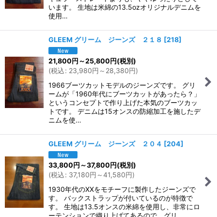
います。 生地は米綿の13.5ozオリジナルデニムを
使用…
GLEEM グリーム ジーンズ ２１８
[
218
]
21,800
円
～25,800
円
(税別)
(
税込
:
23,980
円
～28,380
円
)
1966ブーツカットモデルのジーンズです。 グリ
ームが「1960年代にブーツカットがあったら？」
というコンセプトで作り上げた本気のブーツカッ
トです。 デニムは15オンスの防縮加工を施したデ
ニムを使…
GLEEM グリーム ジーンズ ２０４
[
204
]
33,800
円
～37,800
円
(税別)
(
税込
:
37,180
円
～41,580
円
)
1930年代のXXをモチーフに製作したジーンズで
す。 バックストラップが付いているのが特徴で
す。 生地は13.5オンスの米綿を使用し、非常にロ
ーテンションで織り上げてあるので、グリ…