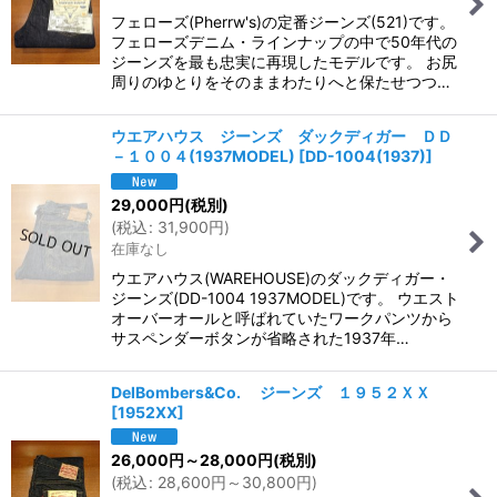
フェローズ(Pherrw's)の定番ジーンズ(521)です。
フェローズデニム・ラインナップの中で50年代の
ジーンズを最も忠実に再現したモデルです。 お尻
周りのゆとりをそのままわたりへと保たせつつ…
ウエアハウス ジーンズ ダックディガー ＤＤ
－１００４(1937MODEL)
[
DD-1004(1937)
]
29,000
円
(税別)
(
税込
:
31,900
円
)
在庫なし
ウエアハウス(WAREHOUSE)のダックディガー・
ジーンズ(DD-1004 1937MODEL)です。 ウエスト
オーバーオールと呼ばれていたワークパンツから
サスペンダーボタンが省略された1937年…
DelBombers&Co. ジーンズ １９５２ＸＸ
[
1952XX
]
26,000
円
～28,000
円
(税別)
(
税込
:
28,600
円
～30,800
円
)