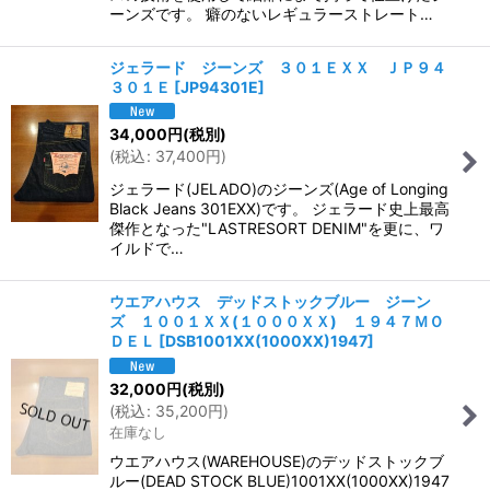
ーンズです。 癖のないレギュラーストレート…
ジェラード ジーンズ ３０１ＥＸＸ ＪＰ９４
３０１Ｅ
[
JP94301E
]
34,000
円
(税別)
(
税込
:
37,400
円
)
ジェラード(JELADO)のジーンズ(Age of Longing
Black Jeans 301EXX)です。 ジェラード史上最高
傑作となった"LASTRESORT DENIM"を更に、ワ
イルドで…
ウエアハウス デッドストックブルー ジーン
ズ １００１ＸＸ(１０００ＸＸ) １９４７ＭＯ
ＤＥＬ
[
DSB1001XX(1000XX)1947
]
32,000
円
(税別)
(
税込
:
35,200
円
)
在庫なし
ウエアハウス(WAREHOUSE)のデッドストックブ
ルー(DEAD STOCK BLUE)1001XX(1000XX)1947