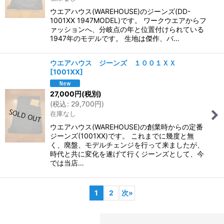
ウエアハウス(WAREHOUSE)のジーンズ(DD-
1001XX 1947MODEL)です。 ワークウエアからフ
ァッションへ、分岐点の年と位置付けられている
1947年のモデルです。 生地は傑作、バ…
ウエアハウス ジーンズ １００１ＸＸ
[
1001XX
]
27,000
円
(税別)
(
税込
:
29,700
円
)
在庫なし
ウエアハウス(WAREHOUSE)の創業時からの定番
ジーンズ(1001XX)です。 これまでに幾度と無
く、廃盤、モデルチェンジを行って来ましたが、
時代と共に変化を遂げて行くジーンズとして、今
では当店…
1
2
次
»