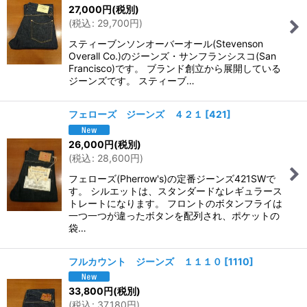
27,000
円
(税別)
(
税込
:
29,700
円
)
スティーブンソンオーバーオール(Stevenson
Overall Co.)のジーンズ・サンフランシスコ(San
Francisco)です。 ブランド創立から展開している
ジーンズです。 スティーブ…
フェローズ ジーンズ ４２１
[
421
]
26,000
円
(税別)
(
税込
:
28,600
円
)
フェローズ(Pherrow's)の定番ジーンズ421SWで
す。 シルエットは、スタンダードなレギュラース
トレートになります。 フロントのボタンフライは
一つ一つが違ったボタンを配列され、ポケットの
袋…
フルカウント ジーンズ １１１０
[
1110
]
33,800
円
(税別)
(
税込
:
37,180
円
)