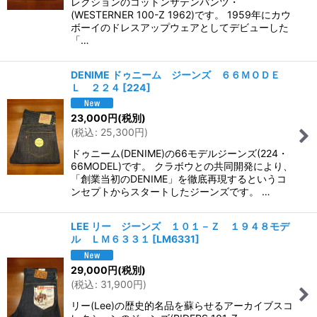
レクションのコットンサテンパンツ・
(WESTERNER 100-Z 1962)です。 1959年にカウ
ボーイのドレスアップウェアとしてデビューした
「…
DENIME ドゥニーム ジーンズ ６６ＭＯＤＥ
Ｌ ２２４
[
224
]
23,000
円
(税別)
(
税込
:
25,300
円
)
ドゥニーム(DENIME)の66モデルジーンズ(224・
66MODEL)です。 クラボウとの共同開発により、
「創業当初のDENIME」を徹底再現するというコ
ンセプトからスタートしたジーンズです。 …
LEE リー ジーンズ １０１－Ｚ １９４８モデ
ル ＬＭ６３３１
[
LM6331
]
29,000
円
(税別)
(
税込
:
31,900
円
)
リー(Lee)の歴史的名品を蘇らせるアーカイブスコ