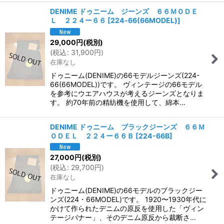
DENIME ドゥニーム ジーンズ ６６ＭＯＤＥ
Ｌ ２２４ー６６
[
224‐66(66MODEL)
]
29,000
円
(税別)
(
税込
:
31,900
円
)
在庫なし
ドゥニーム(DENIME)の66モデルジーンズ(224-
66(66MODEL))です。 ヴィンテージの66モデル
を参考にウエアハウスが考えるジーンズとなりま
す。 約70年前の精紡機を使用して、綿本…
DENIME ドゥニーム ブラックジーンズ ６６Ｍ
ＯＤＥＬ ２２４ー６６Ｂ
[
224-66B
]
27,000
円
(税別)
(
税込
:
29,700
円
)
在庫なし
ドゥニーム(DENIME)の66モデルのブラックジー
ンズ(224・66MODEL)です。 1920〜1930年代に
かけて作られたデニムの原反を使用した「ヴィン
テージバナー」、そのデニム原反から裁断さ…