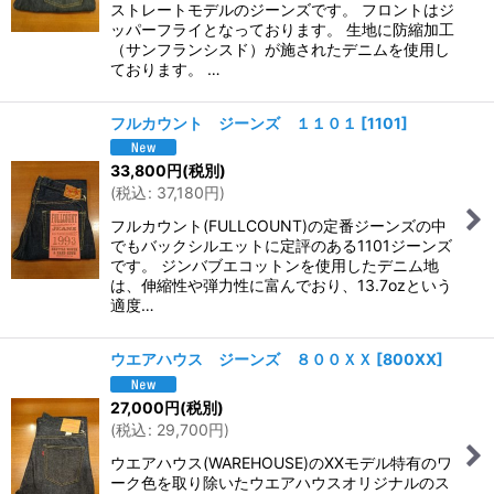
ストレートモデルのジーンズです。 フロントはジ
ッパーフライとなっております。 生地に防縮加工
（サンフランシスド）が施されたデニムを使用し
ております。 …
フルカウント ジーンズ １１０１
[
1101
]
33,800
円
(税別)
(
税込
:
37,180
円
)
フルカウント(FULLCOUNT)の定番ジーンズの中
でもバックシルエットに定評のある1101ジーンズ
です。 ジンバブエコットンを使用したデニム地
は、伸縮性や弾力性に富んでおり、13.7ozという
適度…
ウエアハウス ジーンズ ８００ＸＸ
[
800XX
]
27,000
円
(税別)
(
税込
:
29,700
円
)
ウエアハウス(WAREHOUSE)のXXモデル特有のワ
ーク色を取り除いたウエアハウスオリジナルのス