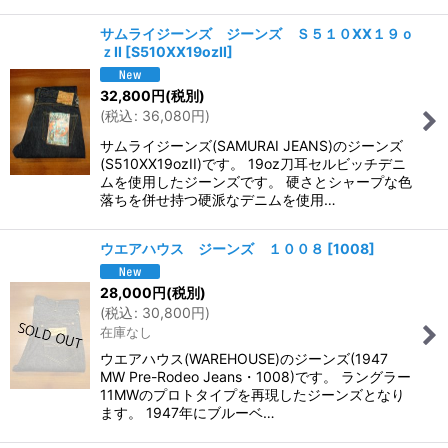
サムライジーンズ ジーンズ Ｓ５１０XX１９ｏ
ｚII
[
S510XX19ozII
]
32,800
円
(税別)
(
税込
:
36,080
円
)
サムライジーンズ(SAMURAI JEANS)のジーンズ
(S510XX19ozII)です。 19oz刀耳セルビッチデニ
ムを使用したジーンズです。 硬さとシャープな色
落ちを併せ持つ硬派なデニムを使用…
ウエアハウス ジーンズ １００８
[
1008
]
28,000
円
(税別)
(
税込
:
30,800
円
)
在庫なし
ウエアハウス(WAREHOUSE)のジーンズ(1947
MW Pre-Rodeo Jeans・1008)です。 ラングラー
11MWのプロトタイプを再現したジーンズとなり
ます。 1947年にブルーベ…