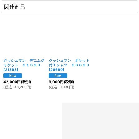
関連商品
クッシュマン デニムジ
クッシュマン ポケット
ャケット ２１３９３
付Ｔシャツ ２６６９０
[
21393
]
[
26690
]
42,000
円
(税別)
9,000
円
(税別)
(
税込
:
46,200
円
)
(
税込
:
9,900
円
)