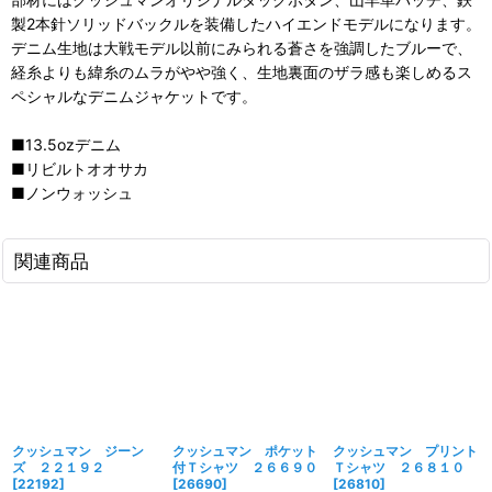
製2本針ソリッドバックルを装備したハイエンドモデルになります。
デニム生地は大戦モデル以前にみられる蒼さを強調したブルーで、
経糸よりも緯糸のムラがやや強く、生地裏面のザラ感も楽しめるス
ペシャルなデニムジャケットです。
■13.5ozデニム
■リビルトオオサカ
■ノンウォッシュ
関連商品
クッシュマン ジーン
クッシュマン ポケット
クッシュマン プリント
ズ ２２１９２
付Ｔシャツ ２６６９０
Ｔシャツ ２６８１０
[
22192
]
[
26690
]
[
26810
]