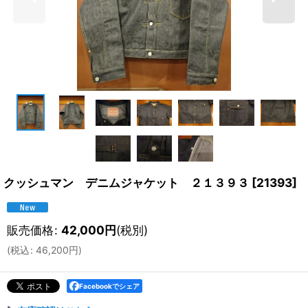
クッシュマン デニムジャケット ２１３９３
[
21393
]
販売価格
:
42,000
円
(税別)
(
税込
:
46,200
円
)
Facebookでシェア