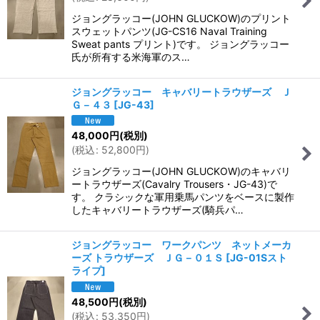
ジョングラッコー(JOHN GLUCKOW)のプリント
スウェットパンツ(JG-CS16 Naval Training
Sweat pants プリント)です。 ジョングラッコー
氏が所有する米海軍のス…
ジョングラッコー キャバリートラウザーズ Ｊ
Ｇ－４３
[
JG-43
]
48,000
円
(税別)
(
税込
:
52,800
円
)
ジョングラッコー(JOHN GLUCKOW)のキャバリ
ートラウザーズ(Cavalry Trousers・JG-43)で
す。 クラシックな軍用乗馬パンツをベースに製作
したキャバリートラウザーズ(騎兵パ…
ジョングラッコー ワークパンツ ネットメーカ
ーズ トラウザーズ ＪＧ－０１Ｓ
[
JG-01Sスト
ライプ
]
48,500
円
(税別)
(
税込
:
53,350
円
)