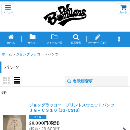
メニュー
カート
ホーム
カテゴリ
アイテム一覧
商品検索
オーナーブログ
ホーム
>
ジョングラッコー
>
パンツ
パンツ
表示順変更
閉じる
6
件
表示数
:
ジョングラッコー プリントスウェットパンツ
ＪＧ－ＣＳ１６
[
JG-CS16
]
並び順
:
26,000
円
(税別)
(
税込
:
28,600
円
)
絞り込む