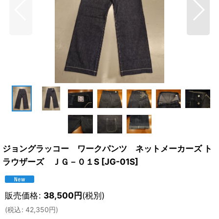
ジョングラッコー ワークパンツ ネットメーカーズ ト
ラウザーズ ＪＧ－０１S
[
JG-01S
]
販売価格
:
38,500
円
(税別)
(
税込
:
42,350
円
)