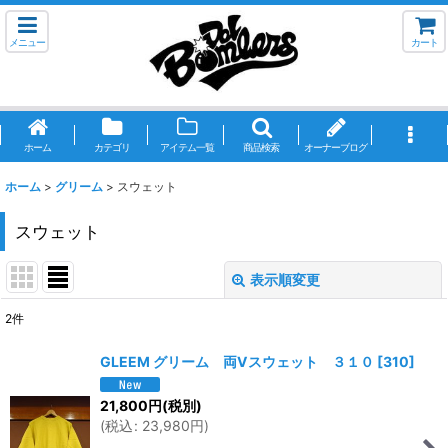
メニュー
カート
ホーム
カテゴリ
アイテム一覧
商品検索
オーナーブログ
ホーム
>
グリーム
>
スウェット
スウェット
表示順変更
閉じる
2
件
表示数
:
GLEEM グリーム 両Vスウェット ３１０
[
310
]
並び順
:
21,800
円
(税別)
(
税込
:
23,980
円
)
絞り込む