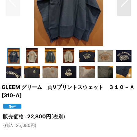
GLEEM グリーム 両Vプリントスウェット ３１０－Ａ
[
310-A
]
販売価格
:
22,800
円
(税別)
(
税込
:
25,080
円
)