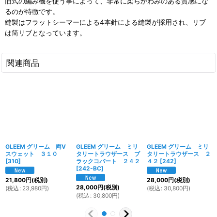
旧式の編み機を使う事によって、非常に柔らかわみのある質感にな
るのが特徴です。
縫製はフラットシーマーによる4本針による縫製が採用され、リブ
は筒リブとなっています。
関連商品
GLEEM グリーム 両V
GLEEM グリーム ミリ
GLEEM グリーム ミリ
スウェット ３１０
タリートラウザース ブ
タリートラウザース ２
[
310
]
ラックコバート ２４２
４２
[
242
]
[
242-BC
]
21,800
円
(税別)
28,000
円
(税別)
28,000
円
(税別)
(
税込
:
23,980
円
)
(
税込
:
30,800
円
)
(
税込
:
30,800
円
)