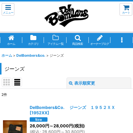
メニュー
カート
ホーム
カテゴリ
アイテム一覧
商品検索
オーナーブログ
ホーム
>
DelBombers&co.
>
ジーンズ
ジーンズ
表示順変更
閉じる
2
件
表示数
:
DelBombers&Co. ジーンズ １９５２ＸＸ
[
1952XX
]
並び順
:
26,000
円
～28,000
円
(税別)
(
税込
:
28,600
円
～30,800
円
)
絞り込む