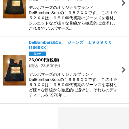
デルボマーズのオリジナルブランド
DelBombers&co.の１９５２ＸＸです。 この１９
５２ＸＸは１９５０年代初期のジーンズを素材、
シルエットなど様々な目線から徹底的に追求し、
これまでデルボマーズ…
DelBombers&Co. ジーンズ １９６９ＸＸ
[
1969XX
]
26,000
円
(税別)
(
税込
:
28,600
円
)
デルボマーズのオリジナルブランド
DelBombers&co.の１９６９ＸＸです。 この１９
６９ＸＸは１９５０年代初期のジーンズを素材な
ど様々な目線から徹底的に追求し、それらのディ
ティールを1970年…