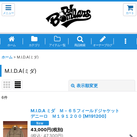
メニュー
カート
ホーム
カテゴリ
アイテム一覧
商品検索
オーナーブログ
ホーム
>
M.I.D.A(ミダ)
M.I.D.A(ミダ)
表示順変更
閉じる
6
件
サブカテゴリ
:
M.I.D.A ミダ Ｍ－６５フィールドジャケット
デニーロ Ｍ１９１２００
[
M191200
]
表示数
:
43,000
円
(税別)
(
税込
:
47,300
円
)