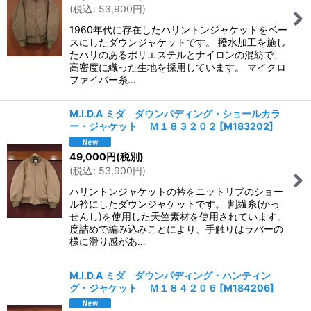
(
税込
:
53,900
円
)
1960年代に存在したハリントンジャケットをベー
スにしたダウンジャケットです。 撥水加工を施し
たハリのあるポリエステルとナイロンの混紡で、
高密度に織った生地を採用しています。 マイクロ
ファイバー糸…
M.I.D.A ミダ ダウンパディング・ショールカラ
ー・ジャケット Ｍ１８３２０２
[
M183202
]
49,000
円
(税別)
(
税込
:
53,900
円
)
ハリントンジャケットの衿をニットリブのショー
ル衿にしたダウンジャケットです。 割繊糸(かっ
せんし)を使用した天竺素材を使用されています。
度詰めで編み込みことにより、手触りはラバーの
様に滑り感があ…
M.I.D.A ミダ ダウンパディング・ハンティン
グ・ジャケット Ｍ１８４２０６
[
M184206
]