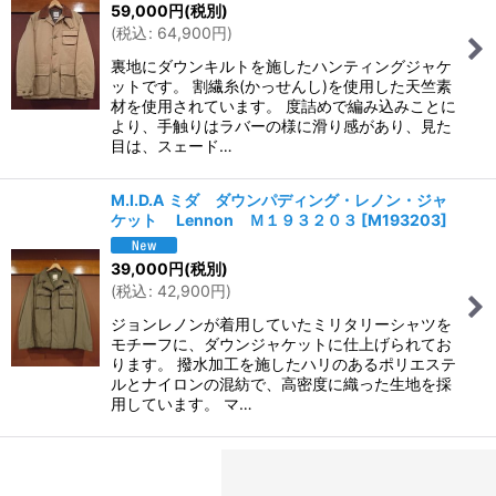
59,000
円
(税別)
(
税込
:
64,900
円
)
裏地にダウンキルトを施したハンティングジャケ
ットです。 割繊糸(かっせんし)を使用した天竺素
材を使用されています。 度詰めで編み込みことに
より、手触りはラバーの様に滑り感があり、見た
目は、スェード…
M.I.D.A ミダ ダウンパディング・レノン・ジャ
ケット Lennon Ｍ１９３２０３
[
M193203
]
39,000
円
(税別)
(
税込
:
42,900
円
)
ジョンレノンが着用していたミリタリーシャツを
モチーフに、ダウンジャケットに仕上げられてお
ります。 撥水加工を施したハリのあるポリエステ
ルとナイロンの混紡で、高密度に織った生地を採
用しています。 マ…