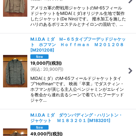
並び順
:
アメリカ軍の野戦用ジャケットのM-65フィール
ドジャケットをMIDA(ミダ)オリジナル生地で製作
絞り込む
したジャケット(De Niro)です。 撥水加工を施した
ハリのあるポリエステルとナイロンの混紡で、…
M.I.D.A ミダ Ｍ−６５タイプフーデッドジャケッ
ト ホフマン Ｈｏｆｆｍａｎ Ｍ２０１２０８
[
M201208
]
19,000
円
(税別)
(
税込
:
20,900
円
)
MIDA(ミダ）のM-65フィールドジャケットタイ
プ”Hoffman"です。 映画「卒業」でダスティン・
ホフマンが演じる主人公ベンジャミンがエレイン
を教会から連れ去るシーンで着ていたフーデッド
ジャケ…
M.I.D.A ミダ ダウンパディング・ハリントン・
ジャケット Ｍ１８３２０１
[
M183201
]
49,000
円
(税別)