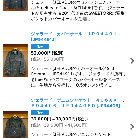
ジェラード(JELADO)のウォバッシュカバーオー
ル(Steelbeam Coat・AG11406)です。 ジェラー
ドが所有する1920年代以前のSWEETORRの変形
ポケットカバーオールを踏襲し、…
ジェラード カバーオール ＪＰ９４４９１Ｊ
[
JP94491J
]
50,000
円
(税別)
(
税込
:
55,000
円
)
ジェラード(JELADO)のカバーオール(491J
Coverall・JP94491J)です。 ジェラードが所有す
るLeeのハウスマークのカバーオールをベース
に、生地から分析し、10.5オンスのライ…
ジェラード デニムジャケット ４０６ＸＸ Ｊ
Ｐ９４４０６、ＪＰ９４４０６Ｄ
[
JP94406
]
36,000
円
～38,000
円
(税別)
(
税込
:
39,600
円
～41,800
円
)
ジェラード(JELADO)のデニムジャケット