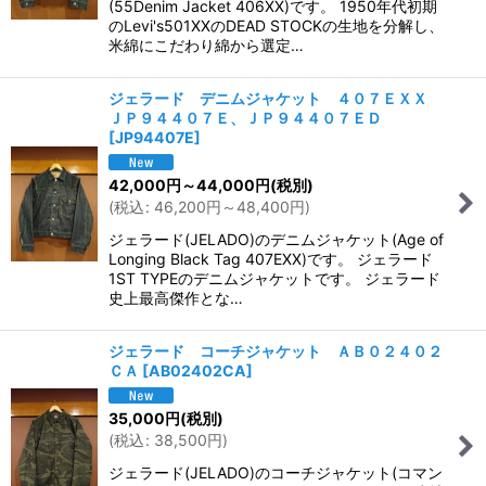
(55Denim Jacket 406XX)です。 1950年代初期
のLevi's501XXのDEAD STOCKの生地を分解し、
米綿にこだわり綿から選定…
ジェラード デニムジャケット ４０７ＥＸＸ
ＪＰ９４４０７Ｅ、ＪＰ９４４０７ＥＤ
[
JP94407E
]
42,000
円
～44,000
円
(税別)
(
税込
:
46,200
円
～48,400
円
)
ジェラード(JELADO)のデニムジャケット(Age of
Longing Black Tag 407EXX)です。 ジェラード
1ST TYPEのデニムジャケットです。 ジェラード
史上最高傑作とな…
ジェラード コーチジャケット ＡＢ０２４０２
ＣＡ
[
AB02402CA
]
35,000
円
(税別)
(
税込
:
38,500
円
)
ジェラード(JELADO)のコーチジャケット(コマン