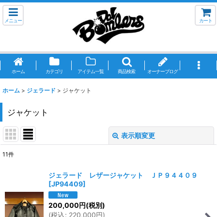
メニュー
カート
ホーム
カテゴリ
アイテム一覧
商品検索
オーナーブログ
ホーム
>
ジェラード
>
ジャケット
ジャケット
表示順変更
閉じる
11
件
表示数
:
ジェラード レザージャケット ＪＰ９４４０９
[
JP94409
]
並び順
:
200,000
円
(税別)
(
税込
:
220,000
円
)
絞り込む