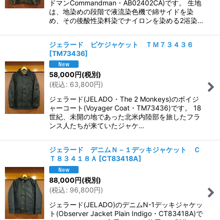
ドマンCommandman・AB02402CA)です。 生地
は、地染めの段階で液流染色機で綿サイドを染
め、その後酸性染料染でナイロンを染める2浴染…
ジェラード ピケジャケット ＴＭ７３４３６
[
TM73436
]
58,000
円
(税別)
(
税込
:
63,800
円
)
ジェラード(JELADO・The 2 Monkeys)のボイジ
ャーコート(Voyager Coat・TM73436)です。 18
世紀、未開の地であった北米内陸部を旅したフラ
ンス人たちが来ていたジャケ…
ジェラード デニムＮ－１デッキジャケット Ｃ
Ｔ８３４１８Ａ
[
CT83418A
]
88,000
円
(税別)
(
税込
:
96,800
円
)
ジェラード(JELADO)のデニムN-1デッキジャケッ
ト(Observer Jacket Plain Indigo・CT83418A)で