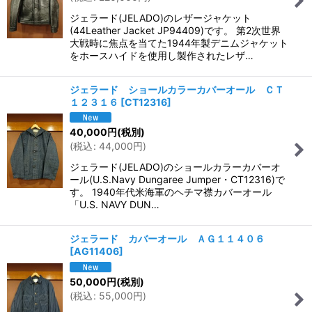
ジェラード(JELADO)のレザージャケット
(44Leather Jacket JP94409)です。 第2次世界
大戦時に焦点を当てた1944年製デニムジャケット
をホースハイドを使用し製作されたレザ…
ジェラード ショールカラーカバーオール ＣＴ
１２３１６
[
CT12316
]
40,000
円
(税別)
(
税込
:
44,000
円
)
ジェラード(JELADO)のショールカラーカバーオ
ール(U.S.Navy Dungaree Jumper・CT12316)で
す。 1940年代米海軍のヘチマ襟カバーオール
「U.S. NAVY DUN…
ジェラード カバーオール ＡＧ１１４０６
[
AG11406
]
50,000
円
(税別)
(
税込
:
55,000
円
)