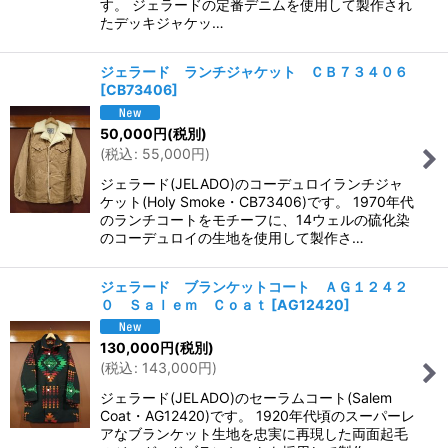
す。 ジェラードの定番デニムを使用して製作され
たデッキジャケッ…
ジェラード ランチジャケット ＣＢ７３４０６
[
CB73406
]
50,000
円
(税別)
(
税込
:
55,000
円
)
ジェラード(JELADO)のコーデュロイランチジャ
ケット(Holy Smoke・CB73406)です。 1970年代
のランチコートをモチーフに、14ウェルの硫化染
のコーデュロイの生地を使用して製作さ…
ジェラード ブランケットコート ＡＧ１２４２
０ Ｓａｌｅｍ Ｃｏａｔ
[
AG12420
]
130,000
円
(税別)
(
税込
:
143,000
円
)
ジェラード(JELADO)のセーラムコート(Salem
Coat・AG12420)です。 1920年代頃のスーパーレ
アなブランケット生地を忠実に再現した両面起毛