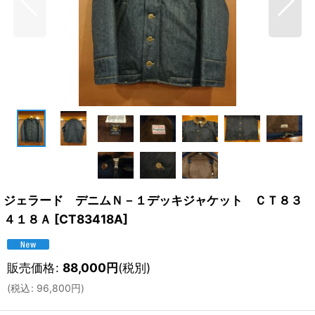
ジェラード デニムＮ－１デッキジャケット ＣＴ８３
４１８Ａ
[
CT83418A
]
販売価格
:
88,000
円
(税別)
(
税込
:
96,800
円
)