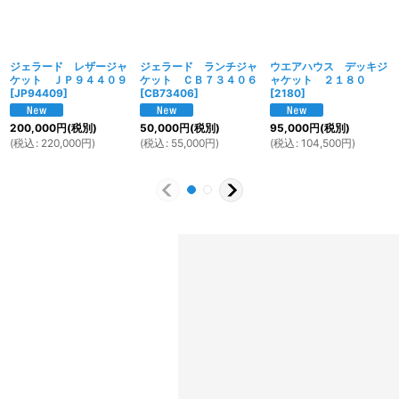
ジェラード レザージャ
ジェラード ランチジャ
ウエアハウス デッキジ
ケット ＪＰ９４４０９
ケット ＣＢ７３４０６
ャケット ２１８０
[
JP94409
]
[
CB73406
]
[
2180
]
200,000
円
(税別)
50,000
円
(税別)
95,000
円
(税別)
(
税込
:
220,000
円
)
(
税込
:
55,000
円
)
(
税込
:
104,500
円
)