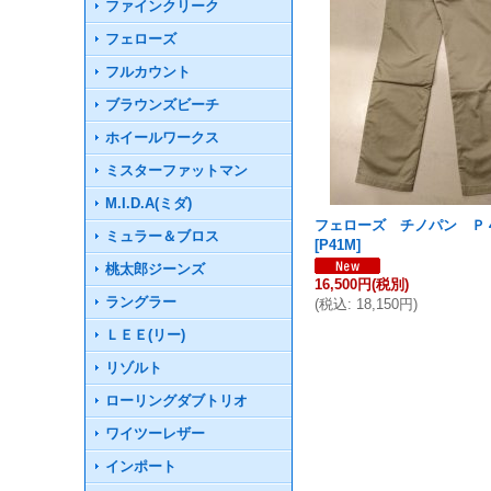
ファインクリーク
フェローズ
フルカウント
ブラウンズビーチ
ホイールワークス
ミスターファットマン
M.I.D.A(ミダ)
フェローズ チノパン Ｐ
ミュラー＆ブロス
[
P41M
]
桃太郎ジーンズ
16,500円
(税別)
ラングラー
(
税込
:
18,150円
)
ＬＥＥ(リー)
リゾルト
ローリングダブトリオ
ワイツーレザー
インポート