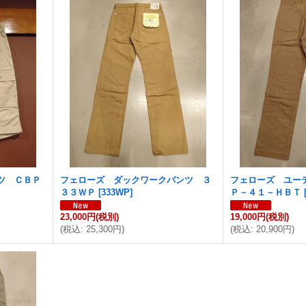
ツ ＣＢＰ
フェローズ ダックワークパンツ ３
フェローズ ユー
３３ＷＰ
[
333WP
]
Ｐ－４１－ＨＢＴ
23,000円
(税別)
19,000円
(税別)
(
税込
:
25,300円
)
(
税込
:
20,900円
)