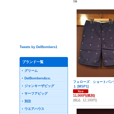
7
件
Tweets by DelBombers1
ブランド一覧
グリーム
DelBombers&co.
フェローズ ショートパン
ジャンキーザピッグ
１
[
MSP1
]
サーフアピッグ
11,000円
(税別)
(
税込
:
12,100円
)
別注
ウエアハウス