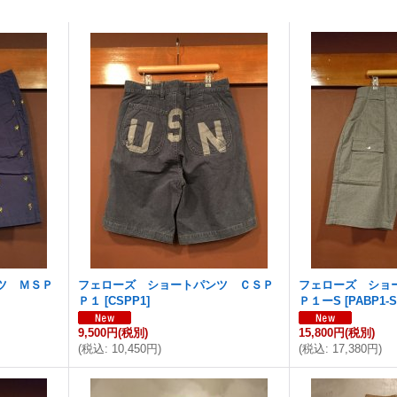
ツ ＭＳＰ
フェローズ ショートパンツ ＣＳＰ
フェローズ ショ
Ｐ１
[
CSPP1
]
Ｐ１ーS
[
PABP1-
9,500円
(税別)
15,800円
(税別)
(
税込
:
10,450円
)
(
税込
:
17,380円
)