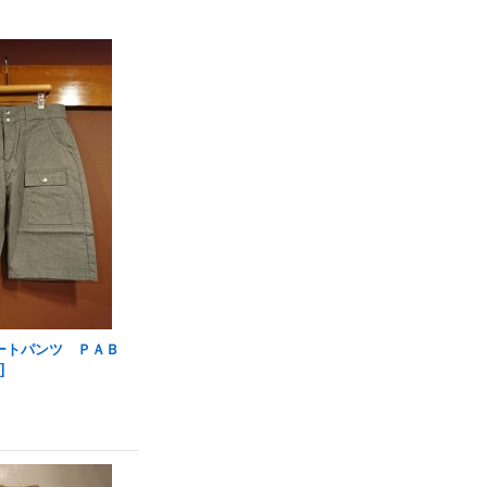
ートパンツ ＰＡＢ
S
]