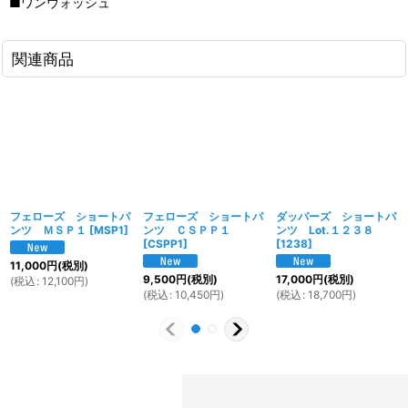
■ワンウォッシュ
関連商品
フェローズ ショートパ
フェローズ ショートパ
ダッパーズ ショートパ
ンツ ＭＳＰ１
[
MSP1
]
ンツ ＣＳＰＰ１
ンツ Lot.１２３８
[
CSPP1
]
[
1238
]
11,000
円
(税別)
9,500
円
(税別)
17,000
円
(税別)
(
税込
:
12,100
円
)
(
税込
:
10,450
円
)
(
税込
:
18,700
円
)