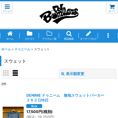
メニュー
カート
ホーム
カテゴリ
アイテム一覧
商品検索
オーナーブログ
ホーム
>
ドゥニーム
>
スウェット
スウェット
表示順変更
閉じる
2
件
表示数
:
DENIME ドゥニーム 無地スウェットパーカー
２６２
[
262
]
並び順
:
17,500
円
(税別)
(
税込
:
19,250
円
)
絞り込む