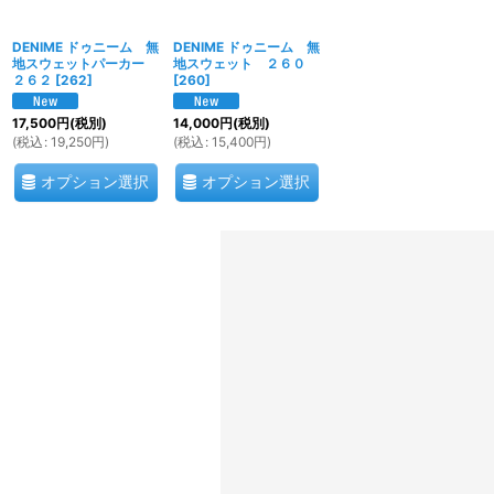
DENIME ドゥニーム 無
DENIME ドゥニーム 無
地スウェットパーカー
地スウェット ２６０
２６２
[
262
]
[
260
]
17,500
円
(税別)
14,000
円
(税別)
(
税込
:
19,250
円
)
(
税込
:
15,400
円
)
オプション選択
オプション選択