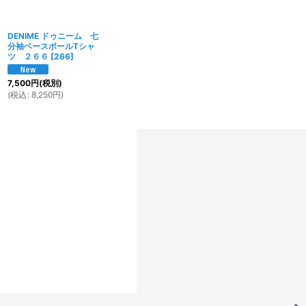
DENIME ドゥニーム 七
分袖ベースボールTシャ
ツ ２６６
[
266
]
7,500
円
(税別)
(
税込
:
8,250
円
)