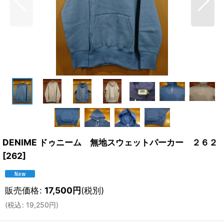
DENIME ドゥニーム 無地スウェットパーカー ２６２
[
262
]
販売価格
:
17,500
円
(税別)
(
税込
:
19,250
円
)