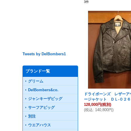
3
件
Tweets by DelBombers1
ブランド一覧
グリーム
DelBombers&co.
ドライボーンズ レザーア
ジャンキーザピッグ
ージャケット ＤＬ-０２６
128,000円
(税別)
サーフアピッグ
(
税込
:
140,800円
)
別注
ウエアハウス