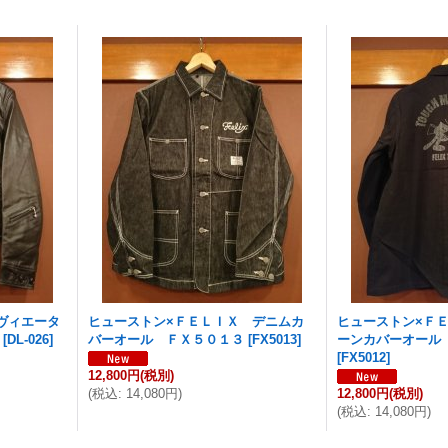
ヴィエータ
ヒューストン×ＦＥＬＩＸ デニムカ
ヒューストン×Ｆ
[
DL-026
]
バーオール ＦＸ５０１３
[
FX5013
]
ーンカバーオール
[
FX5012
]
12,800円
(税別)
(
税込
:
14,080円
)
12,800円
(税別)
(
税込
:
14,080円
)