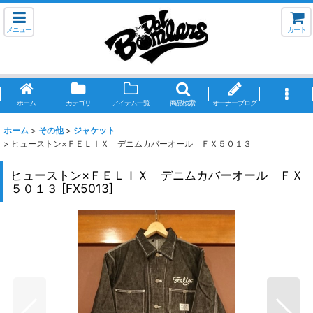
メニュー
カート
ホーム
カテゴリ
アイテム一覧
商品検索
オーナーブログ
ホーム
>
その他
>
ジャケット
>
ヒューストン×ＦＥＬＩＸ デニムカバーオール ＦＸ５０１３
ヒューストン×ＦＥＬＩＸ デニムカバーオール ＦＸ
５０１３
[
FX5013
]