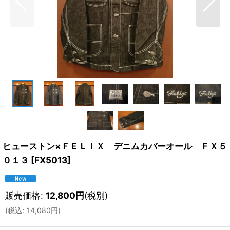
ヒューストン×ＦＥＬＩＸ デニムカバーオール ＦＸ５
０１３
[
FX5013
]
販売価格
:
12,800
円
(税別)
(
税込
:
14,080
円
)