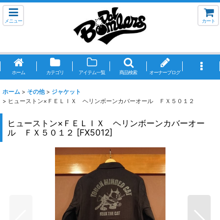
メニュー
カート
ホーム
カテゴリ
アイテム一覧
商品検索
オーナーブログ
ホーム
>
その他
>
ジャケット
>
ヒューストン×ＦＥＬＩＸ ヘリンボーンカバーオール ＦＸ５０１２
ヒューストン×ＦＥＬＩＸ ヘリンボーンカバーオー
ル ＦＸ５０１２
[
FX5012
]