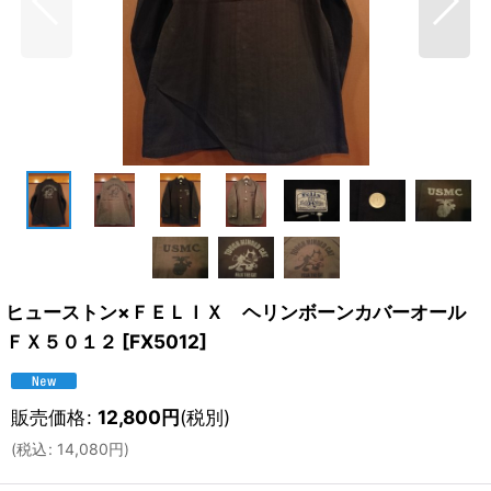
ヒューストン×ＦＥＬＩＸ ヘリンボーンカバーオール
ＦＸ５０１２
[
FX5012
]
販売価格
:
12,800
円
(税別)
(
税込
:
14,080
円
)