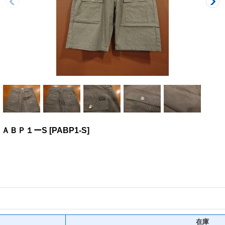
ＡＢＰ１ーS
[
PABP1-S
]
在庫