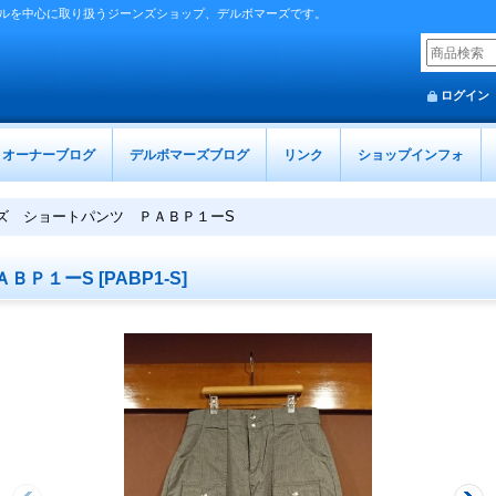
ルを中心に取り扱うジーンズショップ、デルボマーズです。
ログイン
オーナーブログ
デルボマーズブログ
リンク
ショップインフォ
ズ ショートパンツ ＰＡＢＰ１ーS
ＡＢＰ１ーS
[
PABP1-S
]