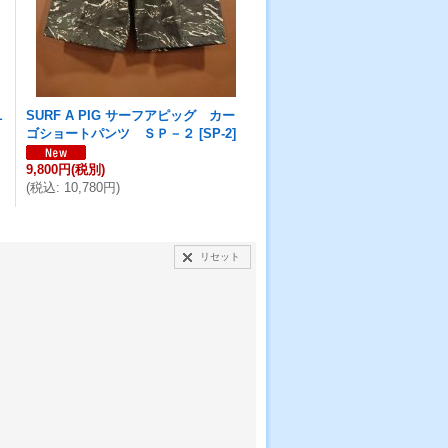
１
SURF A PIG サーフアピッグ カー
ゴショートパンツ ＳＰ－２
[
SP-2
]
9,800円
(税別)
(
税込
:
10,780円
)
リセット