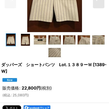
ダッパーズ ショートパンツ Lot.１３８９ーＷ
[
1389-
W
]
販売価格
:
22,800
円
(税別)
(
税込
:
25,080
円
)
Facebookでシェア