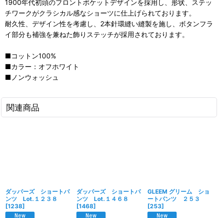
1900年代初頭のフロントポケットデザインを採用し、形状、ステッ
チワークがクラシカル感なショーツに仕上げられております。
耐久性、デザイン性を考慮し、2本針環縫い縫製を施し、ボタンフラ
イ部分も補強を兼ねた飾りステッチが採用されております。
■コットン100%
■カラー：オフホワイト
■ノンウォッシュ
関連商品
ダッパーズ ショートパ
ダッパーズ ショートパ
GLEEM グリーム ショ
ンツ Lot.１２３８
ンツ Lot.１４６８
ートパンツ ２５３
[
1238
]
[
1468
]
[
253
]