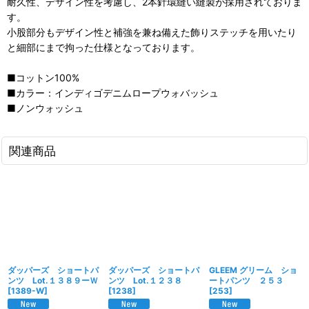
耐久性、デザイン性を考慮し、2本針環縫い縫製が採用されておりま
す。
小股部分もデザイン性と補強を兼ね備えた飾りステッチを用いたり
と細部にまで拘った仕様となっております。
■コットン100%
■カラー：インディゴデニムロープウォバッシュ
■ノンウォッシュ
関連商品
ダッパーズ ショートパ
ダッパーズ ショートパ
GLEEM グリーム ショ
ンツ Lot.１３８９ーＷ
ンツ Lot.１２３８
ートパンツ ２５３
[
1389-W
]
[
1238
]
[
253
]