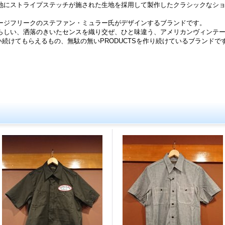
地にストライプステッチが施された生地を採用して製作したクラシックなシ
ージフリークのステファン・ミュラー氏がデザインするブランドです。
らしい、洒落のきいたセンスを織り交ぜ、ひと味違う、アメリカンヴィンテ
長く使い続けてもらえるもの、無駄の無いPRODUCTSを作り続けているブランドで