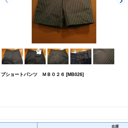
イプショートパンツ ＭＢ０２６
[
MB026
]
在庫