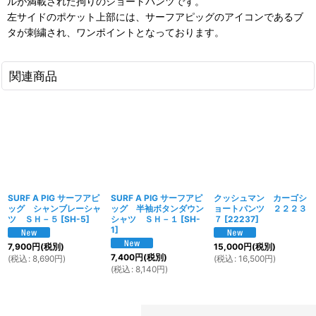
ルが満載された拘りのショートパンツです。
左サイドのポケット上部には、サーフアピッグのアイコンであるブ
タが刺繍され、ワンポイントとなっております。
関連商品
SURF A PIG サーフアピ
SURF A PIG サーフアピ
クッシュマン カーゴシ
ッグ シャンブレーシャ
ッグ 半袖ボタンダウン
ョートパンツ ２２２３
ツ ＳＨ－５
[
SH-5
]
シャツ ＳＨ－１
[
SH-
７
[
22237
]
1
]
7,900
円
(税別)
15,000
円
(税別)
7,400
円
(税別)
(
税込
:
8,690
円
)
(
税込
:
16,500
円
)
(
税込
:
8,140
円
)