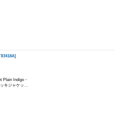
T83418A
]
ain Indigo・
デッキジャケッ…