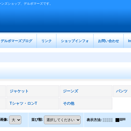
ーンズショップ、デルボマーズです。
デルボマーズブログ
リンク
ショップインフォ
お問い合わせ
I
ジャケット
ジーンズ
パンツ
Tシャツ・ロンT
その他
画像
:
並び順
:
表示方法
: