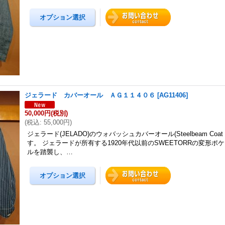
ジェラード カバーオール ＡＧ１１４０６
[
AG11406
]
50,000円
(税別)
(
税込
:
55,000円
)
ジェラード(JELADO)のウォバッシュカバーオール(Steelbeam Coat・
す。 ジェラードが所有する1920年代以前のSWEETORRの変形ポ
ルを踏襲し、…