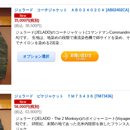
ジェラード コーチジャケット ＡＢ０２４０２ＣＡ
[
AB02402CA
]
35,000円
(税別)
(
税込
:
38,500円
)
ジェラード(JELADO)のコーチジャケット(コマンドマンCommandman
A)です。 生地は、地染めの段階で液流染色機で綿サイドを染め、
でナイロンを染める2浴染…
ジェラード ピケジャケット ＴＭ７３４３６
[
TM73436
]
58,000円
(税別)
(
税込
:
63,800円
)
ジェラード(JELADO・The 2 Monkeys)のボイジャーコート(Voyager 
6)です。 18世紀、未開の地であった北米内陸部を旅したフランス
ジャケ…