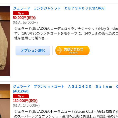
ジェラード ランチジャケット ＣＢ７３４０６
[
CB73406
]
50,000円
(税別)
(
税込
:
55,000円
)
ジェラード(JELADO)のコーデュロイランチジャケット(Holy Smoke・
す。 1970年代のランチコートをモチーフに、14ウェルの硫化染の
地を使用して製作さ…
ジェラード ブランケットコート ＡＧ１２４２０ Ｓａｌｅｍ 
[
AG12420
]
130,000円
(税別)
(
税込
:
143,000円
)
ジェラード(JELADO)のセーラムコート(Salem Coat・AG12420)で
のスーパーレアなブランケット生地を忠実に再現した両面起毛のジ