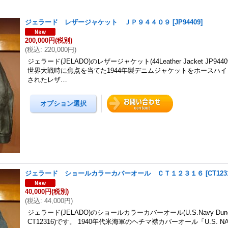
ジェラード レザージャケット ＪＰ９４４０９
[
JP94409
]
200,000円
(税別)
(
税込
:
220,000円
)
ジェラード(JELADO)のレザージャケット(44Leather Jacket JP944
世界大戦時に焦点を当てた1944年製デニムジャケットをホースハ
されたレザ…
ジェラード ショールカラーカバーオール ＣＴ１２３１６
[
CT123
40,000円
(税別)
(
税込
:
44,000円
)
ジェラード(JELADO)のショールカラーカバーオール(U.S.Navy Dungar
CT12316)です。 1940年代米海軍のヘチマ襟カバーオール「U.S. NA