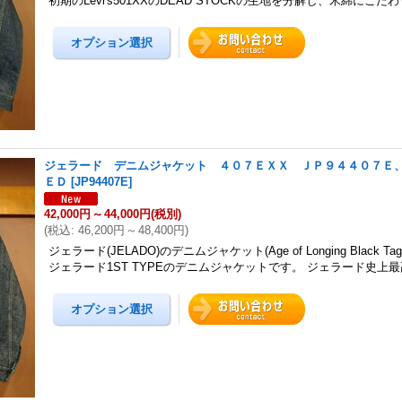
初期のLevi's501XXのDEAD STOCKの生地を分解し、米綿にこ
ジェラード デニムジャケット ４０７ＥＸＸ ＪＰ９４４０７Ｅ
ＥＤ
[
JP94407E
]
42,000円
～
44,000円
(税別)
(
税込
:
46,200円
～
48,400円
)
ジェラード(JELADO)のデニムジャケット(Age of Longing Black Ta
ジェラード1ST TYPEのデニムジャケットです。 ジェラード史上