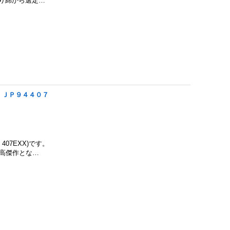
だわり綿から選定…
、ＪＰ９４４０７
g 407EXX)です。
最高傑作とな…