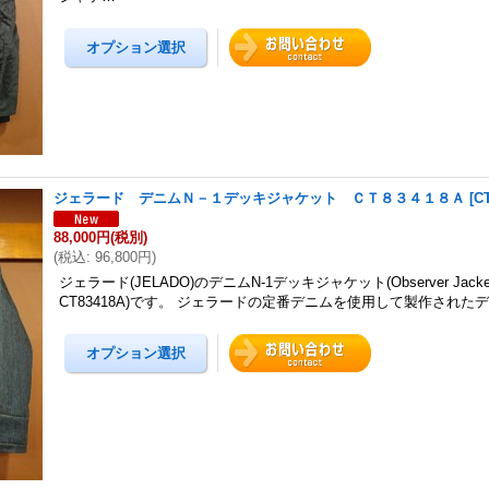
ジェラード デニムＮ－１デッキジャケット ＣＴ８３４１８Ａ
[
C
88,000円
(税別)
(
税込
:
96,800円
)
ジェラード(JELADO)のデニムN-1デッキジャケット(Observer Jacket Pl
CT83418A)です。 ジェラードの定番デニムを使用して製作された