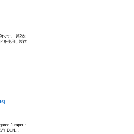
09)です。 第2次
イドを使用し製作
16
]
ee Jumper・
VY DUN…