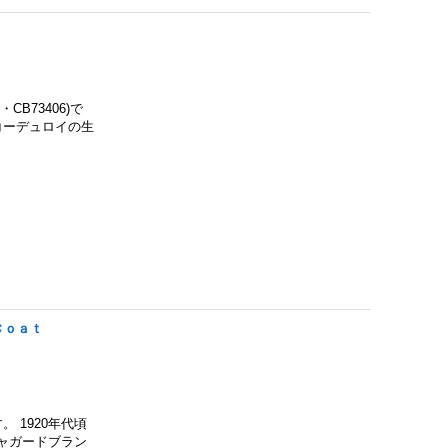
CB73406)で
コーデュロイの生
Ｃｏａｔ
す。 1920年代頃
ャガードブラン