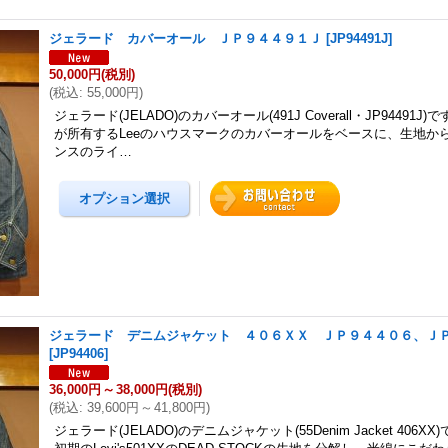
ジェラード カバーオール ＪＰ９４４９１Ｊ
[
JP94491J
]
50,000円
(税別)
(
税込
:
55,000円
)
ジェラード(JELADO)のカバーオール(491J Coverall・JP94491J
が所有するLeeのハウスマークのカバーオールをベースに、生地から分
ンスのライ…
ジェラード デニムジャケット ４０６ＸＸ ＪＰ９４４０６、Ｊ
[
JP94406
]
36,000円
～
38,000円
(税別)
(
税込
:
39,600円
～
41,800円
)
ジェラード(JELADO)のデニムジャケット(55Denim Jacket 406XX)