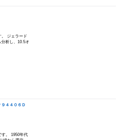
)です。 ジェラード
析し、10.5オ
Ｐ９４４０６Ｄ
です。 1950年代