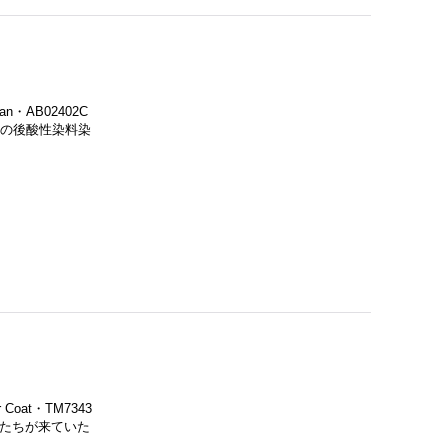
・AB02402C
その後酸性染料染
Coat・TM7343
人たちが来ていた