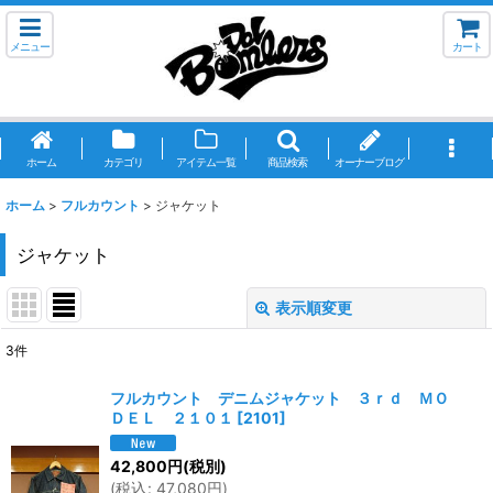
メニュー
カート
ホーム
カテゴリ
アイテム一覧
商品検索
オーナーブログ
ホーム
>
フルカウント
>
ジャケット
ジャケット
表示順変更
閉じる
3
件
表示数
:
フルカウント デニムジャケット ３ｒｄ ＭＯ
ＤＥＬ ２１０１
[
2101
]
並び順
:
42,800
円
(税別)
(
税込
:
47,080
円
)
絞り込む