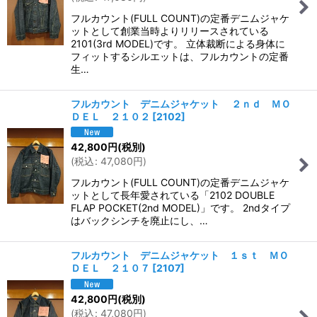
フルカウント(FULL COUNT)の定番デニムジャケ
ットとして創業当時よりリリースされている
2101(3rd MODEL)です。 立体裁断による身体に
フィットするシルエットは、フルカウントの定番
生…
フルカウント デニムジャケット ２ｎｄ ＭＯ
ＤＥＬ ２１０２
[
2102
]
42,800
円
(税別)
(
税込
:
47,080
円
)
フルカウント(FULL COUNT)の定番デニムジャケ
ットとして長年愛されている「2102 DOUBLE
FLAP POCKET(2nd MODEL)」です。 2ndタイプ
はバックシンチを廃止にし、…
フルカウント デニムジャケット １ｓｔ ＭＯ
ＤＥＬ ２１０７
[
2107
]
42,800
円
(税別)
(
税込
:
47,080
円
)