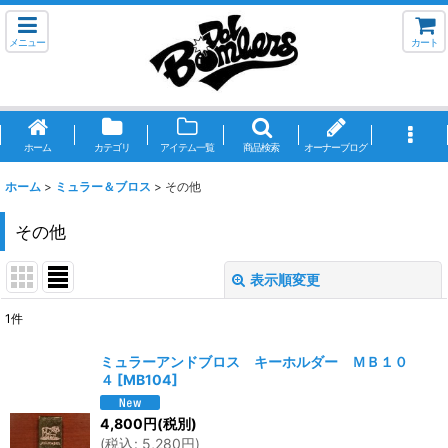
メニュー
カート
ホーム
カテゴリ
アイテム一覧
商品検索
オーナーブログ
ホーム
>
ミュラー＆ブロス
>
その他
その他
表示順変更
閉じる
1
件
表示数
:
ミュラーアンドブロス キーホルダー ＭＢ１０
４
[
MB104
]
並び順
:
4,800
円
(税別)
(
税込
:
5,280
円
)
絞り込む