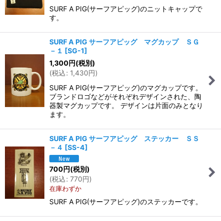
SURF A PIG(サーフアピッグ)のニットキャップで
す。
SURF A PIG サーフアピッグ マグカップ ＳＧ
－１
[
SG-1
]
1,300
円
(税別)
(
税込
:
1,430
円
)
SURF A PIG(サーフアピッグ)のマグカップです。
ブランドロゴなどがそれぞれデザインされた、陶
器製マグカップです。 デザインは片面のみとなり
ます。
SURF A PIG サーフアピッグ ステッカー ＳＳ
－４
[
SS-4
]
700
円
(税別)
(
税込
:
770
円
)
在庫わずか
SURF A PIG(サーフアピッグ)のステッカーです。