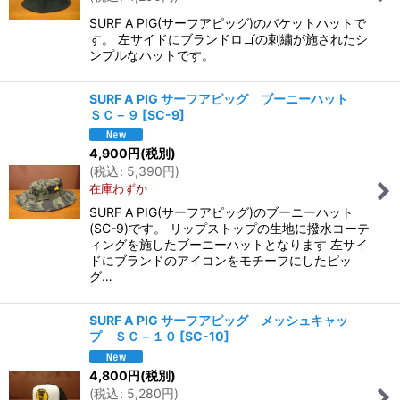
SURF A PIG(サーフアピッグ)のバケットハットで
す。 左サイドにブランドロゴの刺繍が施されたシ
ンプルなハットです。
SURF A PIG サーフアピッグ ブーニーハット
ＳＣ－９
[
SC-9
]
4,900
円
(税別)
(
税込
:
5,390
円
)
在庫わずか
SURF A PIG(サーフアピッグ)のブーニーハット
(SC-9)です。 リップストップの生地に撥水コーテ
ィングを施したブーニーハットとなります 左サイ
ドにブランドのアイコンをモチーフにしたピッ
グ…
SURF A PIG サーフアピッグ メッシュキャッ
プ ＳＣ－１０
[
SC-10
]
4,800
円
(税別)
(
税込
:
5,280
円
)