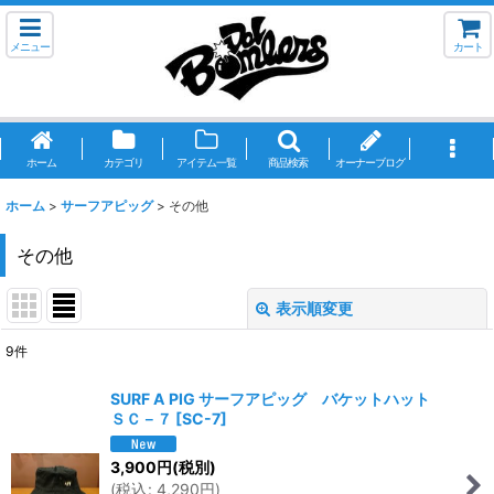
メニュー
カート
ホーム
カテゴリ
アイテム一覧
商品検索
オーナーブログ
ホーム
>
サーフアピッグ
>
その他
その他
表示順変更
閉じる
9
件
表示数
:
SURF A PIG サーフアピッグ バケットハット
ＳＣ－７
[
SC-7
]
並び順
:
3,900
円
(税別)
(
税込
:
4,290
円
)
絞り込む