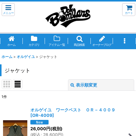
メニュー
カート
ホーム
カテゴリ
アイテム一覧
商品検索
オーナーブログ
ホーム
>
オルゲイユ
>
ジャケット
ジャケット
表示順変更
閉じる
1
件
表示数
:
オルゲイユ ワークベスト ＯＲ－４００９
[
OR-4009
]
並び順
:
26,000
円
(税別)
(
税込
:
28,600
円
)
絞り込む