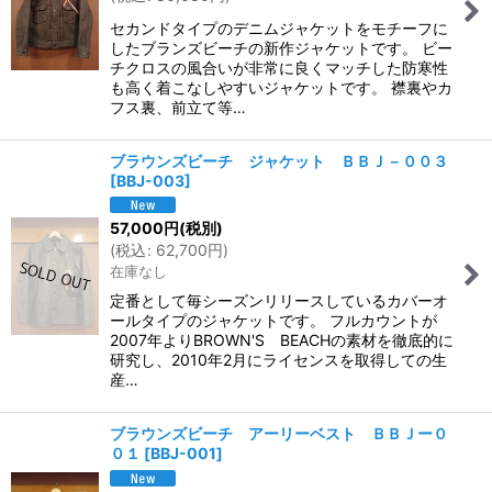
並び順
:
セカンドタイプのデニムジャケットをモチーフに
したブランズビーチの新作ジャケットです。 ビー
絞り込む
チクロスの風合いが非常に良くマッチした防寒性
も高く着こなしやすいジャケットです。 襟裏やカ
フス裏、前立て等…
ブラウンズビーチ ジャケット ＢＢＪ－００３
[
BBJ-003
]
57,000
円
(税別)
(
税込
:
62,700
円
)
在庫なし
定番として毎シーズンリリースしているカバーオ
ールタイプのジャケットです。 フルカウントが
2007年よりBROWN'S BEACHの素材を徹底的に
研究し、2010年2月にライセンスを取得しての生
産…
ブラウンズビーチ アーリーベスト ＢＢＪー０
０１
[
BBJ-001
]