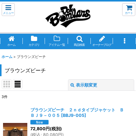
メニュー
カート
ホーム
カテゴリ
アイテム一覧
商品検索
オーナーブログ
ホーム
>
ブラウンズビーチ
ブラウンズビーチ
表示順変更
閉じる
3
件
サブカテゴリ
:
ブラウンズビーチ ２ｎｄタイプジャケット Ｂ
ＢＪ９－００５
[
BBJ9-005
]
表示数
:
72,800
円
(税別)
(
税込
:
80,080
円
)