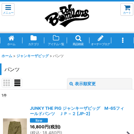
メニュー
カート
ホーム
カテゴリ
アイテム一覧
商品検索
オーナーブログ
ホーム
>
ジャンキーザピッグ
>
パンツ
パンツ
表示順変更
閉じる
1
件
表示数
:
JUNKY THE PIG ジャンキーザピッグ M-65フィ
ールドパンツ ＪＰ－２
[
JP-2
]
並び順
:
16,800
円
(税別)
(
税込
:
18,480
円
)
絞り込む