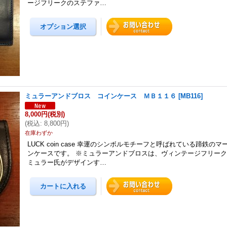
ージフリークのステファ…
ミュラーアンドブロス コインケース ＭＢ１１６
[
MB116
]
8,000円
(税別)
(
税込
:
8,800円
)
在庫わずか
LUCK coin case 幸運のシンボルモチーフと呼ばれている蹄鉄の
ンケースです。 ※ミュラーアンドブロスは、ヴィンテージフリー
ミュラー氏がデザインす…