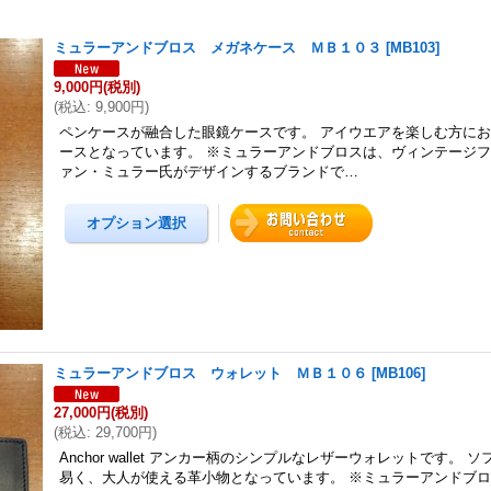
ミュラーアンドブロス メガネケース ＭＢ１０３
[
MB103
]
9,000円
(税別)
(
税込
:
9,900円
)
ペンケースが融合した眼鏡ケースです。 アイウエアを楽しむ方に
ースとなっています。 ※ミュラーアンドブロスは、ヴィンテージ
ァン・ミュラー氏がデザインするブランドで…
ミュラーアンドブロス ウォレット ＭＢ１０６
[
MB106
]
27,000円
(税別)
(
税込
:
29,700円
)
Anchor wallet アンカー柄のシンプルなレザーウォレットです。 
易く、大人が使える革小物となっています。 ※ミュラーアンドブ