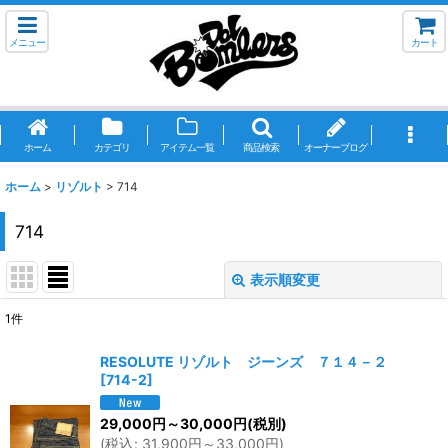
メニュー
カート
ホーム
カテゴリ
アイテム一覧
商品検索
オーナーブログ
ホーム
>
リゾルト
>
714
714
表示順変更
閉じる
1
件
表示数
:
RESOLUTE リゾルト ジーンズ ７１４－２
[
714-2
]
並び順
:
29,000
円
～30,000
円
(税別)
(
税込
:
31,900
円
～33,000
円
)
絞り込む