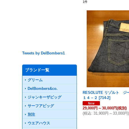
1
件
Tweets by DelBombers1
ブランド一覧
グリーム
DelBombers&co.
RESOLUTE リゾルト 
ジャンキーザピッグ
１４－２
[
714-2
]
サーフアピッグ
29,000円
～
30,000円
(税別)
(
税込
:
31,900円
～
33,000円
別注
ウエアハウス