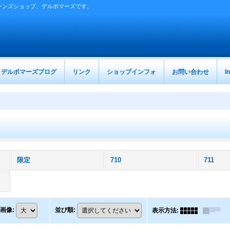
ーンズショップ、デルボマーズです。
デルボマーズブログ
リンク
ショップインフォ
お問い合わせ
I
限定
710
711
画像
:
並び順
:
表示方法
: