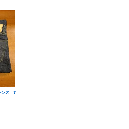
ジーンズ ７
)