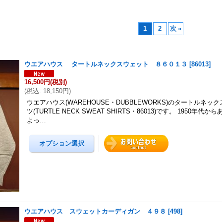
1
2
次
»
ウエアハウス タートルネックスウェット ８６０１３
[
86013
]
16,500円
(税別)
(
税込
:
18,150円
)
ウエアハウス(WAREHOUSE・DUBBLEWORKS)のタートルネッ
ツ(TURTLE NECK SWEAT SHIRTS・86013)です。 1950年
よっ…
ウエアハウス スウェットカーディガン ４９８
[
498
]