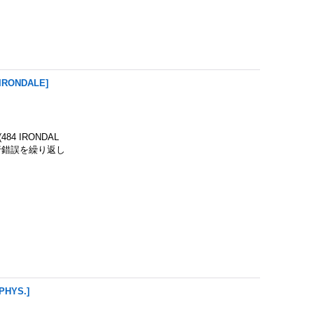
-IRONDALE
]
4 IRONDAL
行錯誤を繰り返し
-PHYS.
]