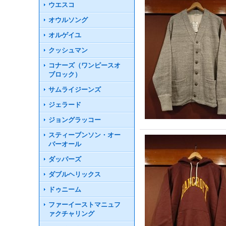
ウエスコ
オウルソング
オルゲイユ
クッシュマン
コナーズ（ワンピースオ
ブロック）
サムライジーンズ
ジェラード
ジョングラッコー
スティーブンソン・オー
バーオール
ダッパーズ
ダブルヘリックス
ドゥニーム
ファーイーストマニュフ
ァクチャリング