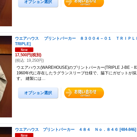
ウエアハウス プリントパーカー ８３００４－０１ ＴＲＩＰ
TRIPLE
]
17,500円
(税別)
(
税込
:
19,250円
)
ウエアハウス(WAREHOUSE)のプリントパーカー(TRIPLE J-BE・83
1960年代に存在したラグランスリーブ仕様で、脇下にガゼットが
す。 縫製には…
ウエアハウス プリントパーカー ４８４ Ｎｏ．８４６
[
484-846
]