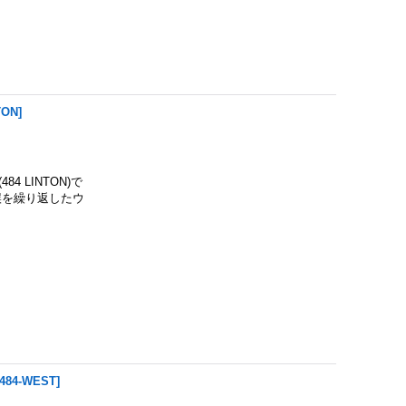
TON
]
 LINTON)で
誤を繰り返したウ
484-WEST
]